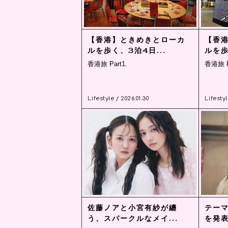
【香港】ときめきとローカ
【香
ルを歩く、3泊4日...
ルを歩
香港旅 Part1.
香港旅 P
Lifestyle / 2026.01.30
Lifestyl
佐藤ノアと小宮有紗が纏
テー
う、スパークルなメイ...
を発表