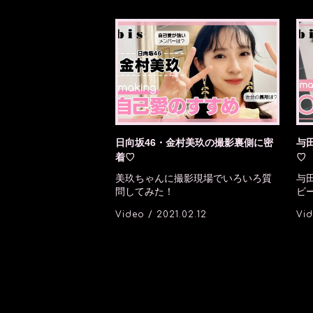
日向坂46・金村美玖の撮影裏側に密
与
着♡
♡
美玖ちゃんに撮影現場でいろいろ質
与
問してみた！
ビ
Video / 2021.02.12
Vid