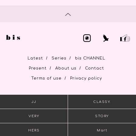
/
/
Latest
Series
bis CHANNEL
/
/
Present
About us
Contact
/
Terms of use
Privacy policy
JJ
CLASSY.
VERY
STORY
HERS
Mart