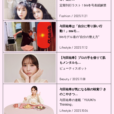
定期刊行ラスト！bis冬号表紙解禁
Fashion / 2025.11.21
与田祐希は「自分に寄り添い行
動！」bisモ...
bisモデル達の“自分の整え方”
Lifestyle / 2025.11.12
【与田祐希】プロの手を借りて肌
もメンタルも...
ビューティスポット
Beauty / 2025.11.08
与田祐希が気になる秋の味覚♡ き
のこやさつ...
与田祐希の連載「YUUKI’s
Thinking」
Lifestyle / 2025.10.06