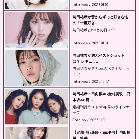
Interview / 2026.01.10
与田祐希が昔からずっと好きなも
の「一度好き...
与田祐希とbisとの日々♡
Interview / 2026.01.01
与田祐希が選ぶベストショット
は？ レギュラ...
与田祐希が選ぶbisのベストショッ
ト♡
Interview / 2025.12.17
与田祐希・日向坂46金村美玖・乃
木坂46筒...
定期刊行ラストbis冬号のラインナ
ップ
Fashion / 2025.11.30
【定期刊行最終・bis冬号】与田祐
希、筒井...