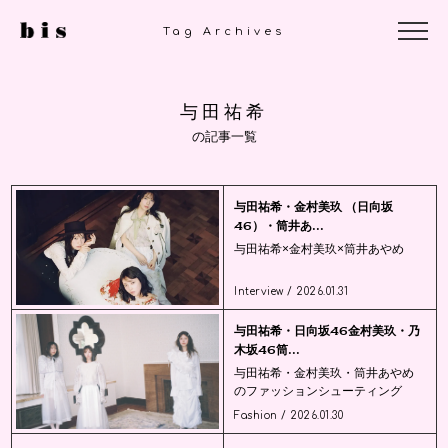
Tag Archives
与田祐希
の記事一覧
与田祐希・金村美玖 （日向坂
46）・筒井あ...
与田祐希×金村美玖×筒井あやめ
Interview / 2026.01.31
与田祐希・日向坂46金村美玖・乃
木坂46筒...
与田祐希・金村美玖・筒井あやめ
のファッションシューティング
Fashion / 2026.01.30