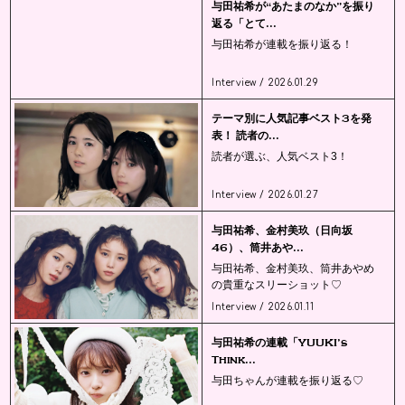
与田祐希が“あたまのなか”を振り
返る「とて...
与田祐希が連載を振り返る！
Interview / 2026.01.29
テーマ別に人気記事ベスト3を発
表！ 読者の...
読者が選ぶ、人気ベスト3！
Interview / 2026.01.27
与田祐希、金村美玖（日向坂
46）、筒井あや...
与田祐希、金村美玖、筒井あやめ
の貴重なスリーショット♡
Interview / 2026.01.11
与田祐希の連載「YUUKI’s
Think...
与田ちゃんが連載を振り返る♡