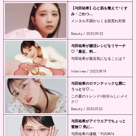
【与田祐希】心と肌を整えて“くす
み・ごわつ...
メンタル不調からくる肌荒れ対策
Beauty / 2025.09.23
与田祐希が腸活レシピをリサーチ
♡「最近、料...
与田祐希が最近気になることは？
Interview / 2025.09.19
与田祐希のロマンティックな唇に
うっとり♡ ...
この夏のトレンド×自分らしいメイ
ク♡
Beauty / 2025.07.23
与田祐希がアイウエアでちょっと
冒険♡ 気に...
与田祐希の連載「YUUKI’s