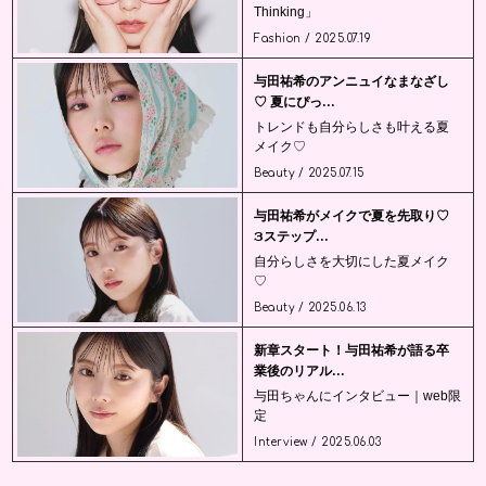
Thinking」
Fashion / 2025.07.19
与田祐希のアンニュイなまなざし
♡ 夏にぴっ...
トレンドも自分らしさも叶える夏
メイク♡
Beauty / 2025.07.15
与田祐希がメイクで夏を先取り♡
3ステップ...
自分らしさを大切にした夏メイク
♡
Beauty / 2025.06.13
新章スタート！与田祐希が語る卒
業後のリアル...
与田ちゃんにインタビュー｜web限
定
Interview / 2025.06.03