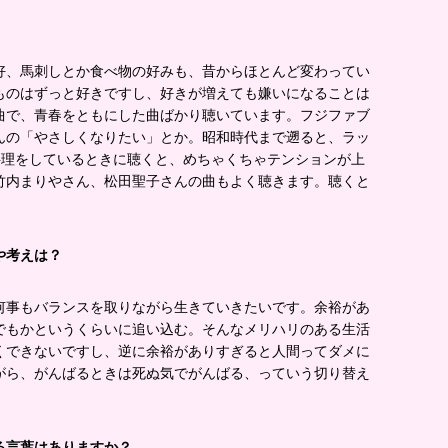
好、馬刺しとか食べ物の好みも、昔からほとんど変わってい
ものはずっと好きですし、好きが増えても嫌いになることは
曲で、青春をともにした曲ばかり聴いています。フジファブ
んの「やさしくなりたい」とか。昭和時代まで遡ると、ラッ
料理をしているときに聴くと、めちゃくちゃテンションが上
竹内まりやさん、松田聖子さんの曲もよく聴きます。聴くと
や考えは？
何事もバランスを取りながら生きていきたいです。余裕があ
でもかというくらいに追い込む。そんなメリハリのある生活
くできないですし、逆に余裕がありすぎると人間ってダメに
がら、がんばるときは死ぬ気でがんばる、っていう切り替え
る言葉はありますか？