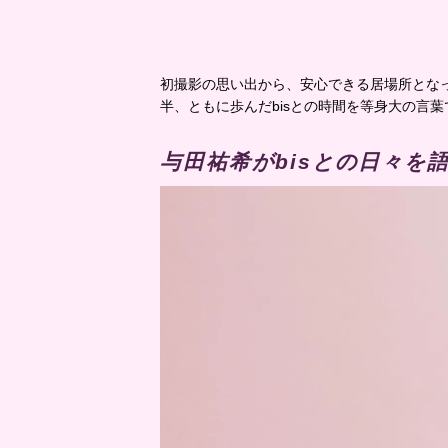
初撮影の思い出から、安心できる居場所とな
半、ともに歩んだbisとの時間を等身大の言
与田祐希がbisとの日々を