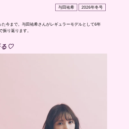
与田祐希
2026年冬号
った今まで。与田祐希さんがレギュラーモデルとして6年
葉で振り返ります。
語る♡