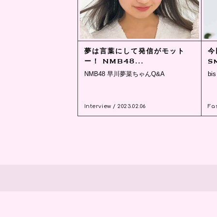
夢は言葉にして発信がモット
今
ー！ NMB48...
S
NMB48 早川夢菜ちゃんQ&A
bi
Interview / 2023.02.06
Fas