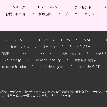
/
/
/
/
シリーズ
bis CHANNEL
プレゼント
/
/
お問い合わせ
利用規約
プライバシーポリシー
/
/
/
/
/
.
VERY
STORY
HERS
Mart
/
/
和食スタイル
女性自身
SmartFLASH
/
/
/
IC熱帯
comic Pureri
マンガ コミソル
本がす
/
/
kokode.jp
kokode Beauty
女性自身百貨店
/
/
kokode books
kokode digital
kokode GIFT
籍配信サービスが、著作権者からコンテンツ使用許諾を得た正規版配信サービスである
示しているサービスの一覧はこちらです。
https://aebs.or.jp/