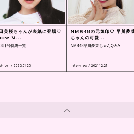
田美桜ちゃんが表紙に登場♡
NMB48の元気印♡ 早川夢
now M...
ちゃんの可愛...
s 3月号特典一覧
NMB48早川夢菜ちゃんQ＆A
hion / 2023.01.25
Interview / 2021.12.21