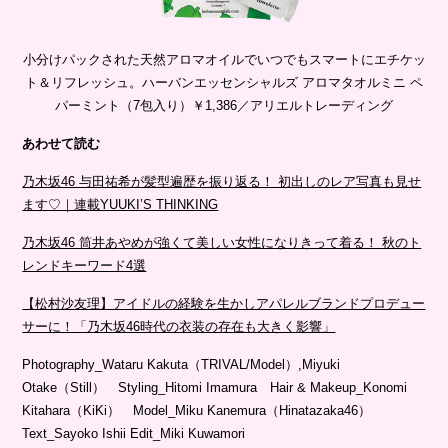
小分けパックされた天然アロマオイルでいつでもスマートにエチケッ
ト＆リフレッシュ。ハーバンエッセンシャルズ アロマタオルミニ ペ
パーミント（7包入り）￥1,386／アリエルトレーディング
あわせて読む
乃木坂46 与田祐希が髪型遍歴を振り返る！ 初出しのレア写真も見せ
ます♡｜連載YUUKI’S THINKING
乃木坂46 筒井あやめが強くて美しい女性になりきって着る！ 秋のト
レンドキーワード4選
【松村沙友理】アイドルの経験を生かしアパレルブランドプロデュー
サーに！「乃木坂46時代の衣装の存在も大きく影響」
Photography_Wataru Kakuta（TRIVAL/Model）,Miyuki
Otake（Still） Styling_Hitomi Imamura Hair & Makeup_Konomi
Kitahara（KiKi） Model_Miku Kanemura（Hinatazaka46）
Text_Sayoko Ishii Edit_Miki Kuwamori