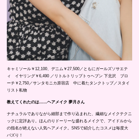
キャミソール￥12,100、デニム￥27,500／ともにガールズソサエテ
ィ イヤリング￥6,490 ／リトルトリップトゥヘブン 下北沢 ブロ
ーチ￥2,750／サンタモニカ原宿店 中に着たタンクトップ／スタイ
リスト私物
教えてくれたのは……ヘアメイク 夢月さん
ナチュラルでありながら細部まで作り込まれた、繊細なメイクテクニ
ックに定評あり。ほんのりドーリーな盛れるメイクで、アイドルから
の指名が絶えない人気ヘアメイク。SNSで紹介したコスメは毎度大
バズり！