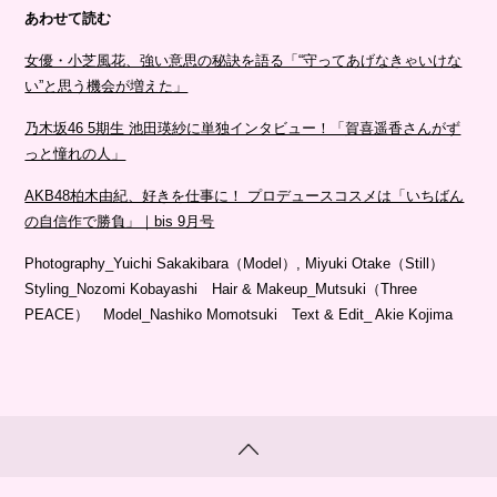
あわせて読む
女優・小芝風花、強い意思の秘訣を語る「“守ってあげなきゃいけな
い”と思う機会が増えた」
乃木坂46 5期生 池田瑛紗に単独インタビュー！「賀喜遥香さんがず
っと憧れの人」
AKB48柏⽊由紀、好きを仕事に！ プロデュースコスメは「いちばん
の⾃信作で勝負」｜bis 9月号
Photography_Yuichi Sakakibara（Model）, Miyuki Otake（Still）
Styling_Nozomi Kobayashi Hair & Makeup_Mutsuki（Three
PEACE） Model_Nashiko Momotsuki Text & Edit_ Akie Kojima