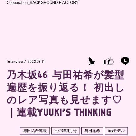
Cooperation_BACKGROUND F ACTORY
Interview / 2023.08.11
乃木坂46 与田祐希が髪型
遍歴を振り返る！ 初出し
のレア写真も見せます♡
｜連載YUUKI’S THINKING
与田祐希連載
2023年9月号
与田祐希
bisモデル