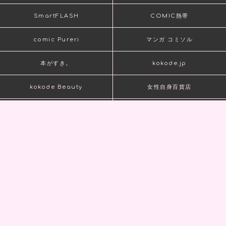
SmartFLASH
COMIC熱帯
comic Pureri
マンガ コミソル
本がすき。
kokode.jp
kokode Beauty
女性自身百貨店
kokode books
kokode digital
kokode GIFT
ABJマークは、この電子書店・電子書籍配信サービスが、著作権者からコンテンツ