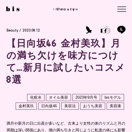
Interview
Beauty
Beauty
Beauty / 2023.08.12
【日向坂46 金村美玖】月
の満ち欠けを味方につけ
て…新月に試したいコスメ
8選
化粧水
オイル美容
2023年9月号
bisモデル
金村美玖
日向坂46
美容法
おうち美容
美容液
満月や新月の日に出産が多いなど、古来より女性の体のリズムと月の
周期は深い関係にあり、潮の満ち引きと同じように私達の体にも影響