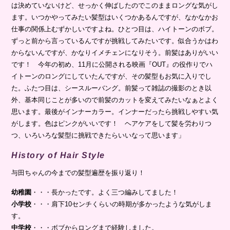
は決めていないけど、せっかく伸ばしたのでこのままロングな気がし
ます。いつかやってみたい髪型はいくつかあるんですが、なかなかお
仕事の関係上むずかしいですよね。ひとつ目は、ハイトーンのボブ。
ずっと前から言っているんですが挑戦してみたいです。似合うかはわ
からないんですが、かなりイメチェンになりそう。前髪はありがいい
です！ 今年の初め、11月に公開される映画『OUT』の役作りでハ
イトーンのロングにしていたんですが、その髪型もお気に入りでし
た。ふたつ目は、シースルーバング。前髪って雑誌の撮影のとき以
外、基本同じことが多いので前髪のカットを変えてみたいなぁとよく
思います。最後がインナーカラー。インナーだったら挑戦しやすい気
がします。色はピンクがいいです！ ヘアケアをして髪を労わりつ
つ、いろいろな髪型に挑戦できたらいいなって思います」
History of Hair Style
与田ちゃんの今までの髪型遍歴を振り返り！
幼稚園
・・・長かったです。よく三つ編みしてました！
小学校
・・・肩下10センチくらいの時期が多かったような気がしま
す。
中学校
・・・ボブからロングまで経験しました。