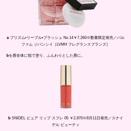
a
プリズム•リーブル•ブラッシュ No.14￥7,260※数量限定発売／パル
ファム ジバンシイ［LVMH フレグランスブランズ］
b
を唇全体に指で塗り、ふんわりとした唇に。
b
SNIDEL ピュア リップ スフレ 05 ￥2,970※8月11日発売／スナイ
デル ビューティ