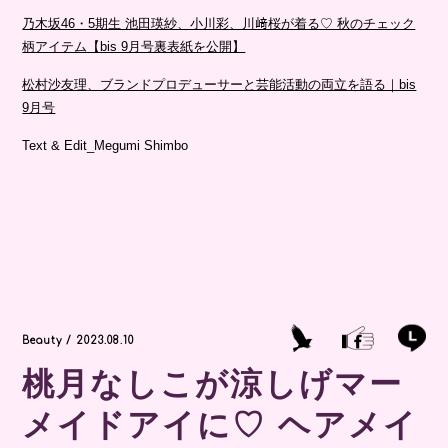
乃木坂46・5期生 池田瑛紗、小川彩、川﨑桜が着る♡ 秋のチェック
柄アイテム【bis 9月号裏表紙を公開】
松村沙友理、ブランドプロデューサーと芸能活動の両立を語る｜bis
9月号
Text & Edit_Megumi Shimbo
Beauty / 2023.08.10
桃月なしこが涼しげマー
メイドアイに♡ ヘアメイ