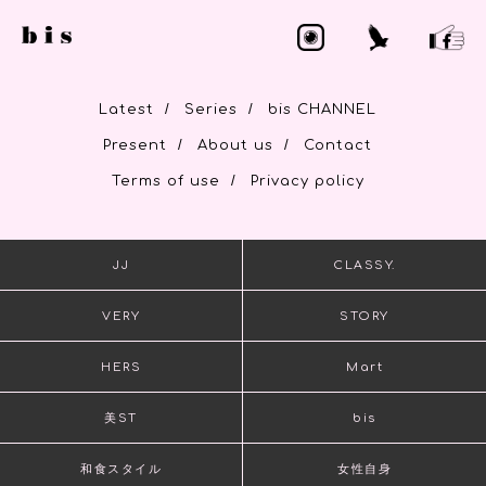
/
/
Latest
Series
bis CHANNEL
/
/
Present
About us
Contact
/
Terms of use
Privacy policy
JJ
CLASSY.
VERY
STORY
HERS
Mart
美ST
bis
和食スタイル
女性自身