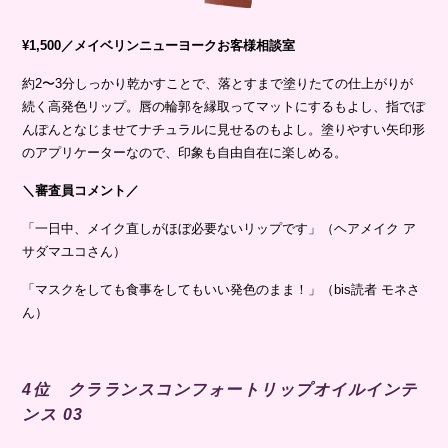
¥1,500／メイベリンニューヨークお客様相談室
約2〜3分しっかり乾かすことで、落とすまで塗りたての仕上がりが
続く高発色リップ。唇の輪郭を縁取ってマットにするもよし、指でぽ
んぽんとなじませてナチュラルに見せるのもよし。塗りやすい矢印形
のアプリケーターなので、印象も自由自在に楽しめる。
＼審査員コメント／
「一日中、メイク直しがほぼ必要ないリップです」（ヘアメイク ア
サダマユコさん）
「マスクをしても食事をしてもいい発色のまま！」（bis読者 モネさ
ん）
4位 クラランスコンフォートリップオイルインテ
ンス 03