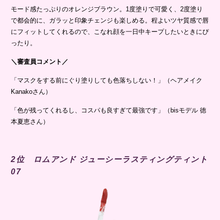
モード感たっぷりのオレンジブラウン。1度塗りで可愛く、2度塗り
で都会的に、ガラッと印象チェンジも楽しめる。程よいツヤ質感で唇
にフィットしてくれるので、こなれ顔を一日中キープしたいときにぴ
ったり。
＼審査員コメント／
「マスクをする前にぐり塗りしても色落ちしない！」（ヘアメイク
Kanakoさん）
「色が残ってくれるし、コスパも良すぎて最強です」（bisモデル 徳
本夏恵さん）
2位 ロムアンド ジューシーラスティングティント
07