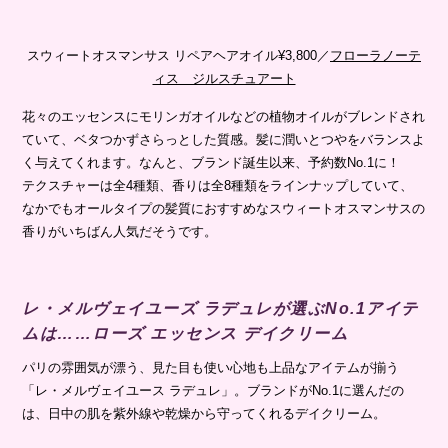
スウィートオスマンサス
リペアヘアオイル¥3,800／
フローラノーテ
ィス ジルスチュアート
花々のエッセンスにモリンガオイルなどの植物オイルがブレンドされ
ていて、ベタつかずさらっとした質感。髪に潤いとつやをバランスよ
く与えてくれます。なんと、ブランド誕生以来、予約数No.1に！
テクスチャーは全4種類、香りは全8種類をラインナップしていて、
なか
でもオールタイプの髪質におすすめなスウィートオスマンサスの
香りがいちばん人気だそうです。
レ・メルヴェイユーズ ラデュレが選ぶNo.1アイテ
ムは……ローズ エッセンス デイクリーム
パリの雰囲気が漂う、見た目も使い心地も上品なアイテムが揃う
「レ・メルヴェイユース ラデュレ」。ブランドがNo.1に選んだの
は、日中の肌を紫外線や乾燥から守ってくれるデイクリーム。