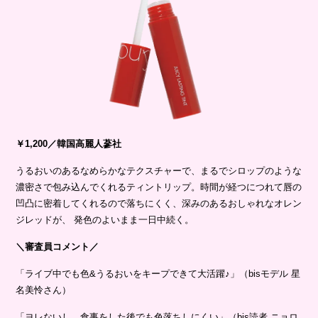
￥1,200／韓国高麗人蔘社
うるおいのあるなめらかなテクスチャーで、まるでシロップのような
濃密さで包み込んでくれるティントリップ。時間が経つにつれて唇の
凹凸に密着してくれるので落ちにくく、深みのあるおしゃれなオレン
ジレッドが、 発色のよいまま一日中続く。
＼審査員コメント／
「ライブ中でも色&うるおいをキープできて大活躍♪」（bisモデル 星
名美怜さん）
「ヨレないし、食事をした後でも色落ちしにくい」（bis読者 ニョロ