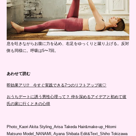
息を吐きながらお腹に力を込め、右足をゆっくりと蹴り上げる。反対
側も同様に。呼吸は5〜7回。
あわせて読む
即効果アリ⁉︎ 今すぐ実践できる7つのリフトアップ術♡
おうちデートに誘う男性心理って？ 仲を深めるアイデアと初めて彼
氏の家に行くときの心得
Photo_Kaori Akita Styling_Arisa Takeda Hair&make-up_Hitomi
Matsuno Model_NANAMI, Ayana Shibata Edit&Text_Shiho Tokizawa