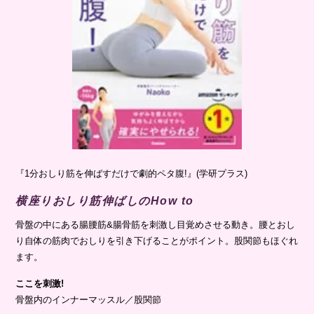
『1分おしり筋を伸ばすだけで劇的ペタ腹!』(学研プラス)
横座りおしり筋伸ばしのHow to
骨盤の中にある腸腰筋&腸骨筋を刺激し目覚めさせる動き。腰とおし
り自体の筋肉でおしりを引き下げることがポイント。股関節もほぐれ
ます。
ここを刺激!
骨盤内のインナーマッスル／股関節