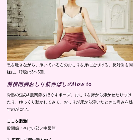
息を吐きながら、浮いている右のおしりを床に近づける。反対側も同
様に。呼吸は3〜5回。
前後開脚おしり筋伸ばしのHow to
骨盤の歪み&股関節をほぐすポーズ。おしりを床から浮かせたりつけ
たり、ゆっくり動かしてみて。おしりが床から浮いたときに痛みを逃
すのがコツ。
ここを刺激!
股関節／そけい部／中臀筋