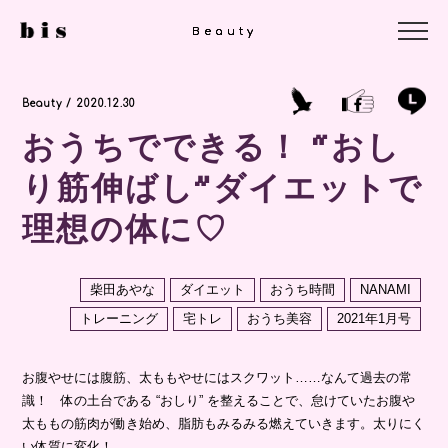
Beauty
Beauty
Beauty
Beauty / 2020.12.30
おうちでできる！ “おし
り筋伸ばし”ダイエットで
理想の体に♡
柴田あやな
ダイエット
おうち時間
NANAMI
トレーニング
宅トレ
おうち美容
2021年1月号
お腹やせには腹筋、太ももやせにはスクワット……なんて過去の常
識！ 体の土台である “おしり” を整えることで、怠けていたお腹や
太ももの筋肉が働き始め、脂肪もみるみる燃えていきます。太りにく
い体質に変化！