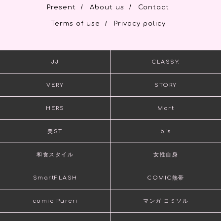
/
/
Present
About us
Contact
/
Terms of use
Privacy policy
JJ
CLASSY.
VERY
STORY
HERS
Mart
美ST
bis
和食スタイル
女性自身
SmartFLASH
COMIC熱帯
comic Pureri
マンガ コミソル