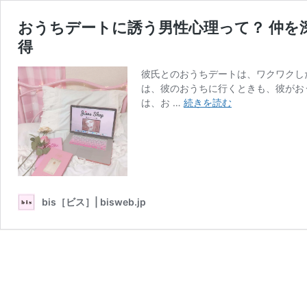
おうちデートに誘う男性心理って？ 仲を
得
彼氏とのおうちデートは、ワクワクし
は、彼のおうちに行くときも、彼がお
お
は、お …
続きを読む
う
ち
デ
ー
ト
に
bis［ビス］| bisweb.jp
誘
う
男
性
心
理
っ
て？