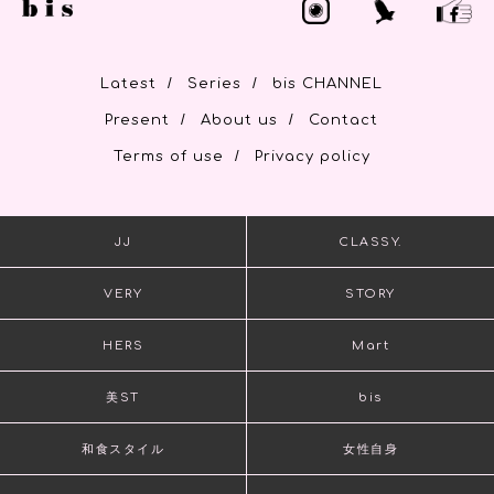
/
/
Latest
Series
bis CHANNEL
/
/
Present
About us
Contact
/
Terms of use
Privacy policy
JJ
CLASSY.
VERY
STORY
HERS
Mart
美ST
bis
和食スタイル
女性自身