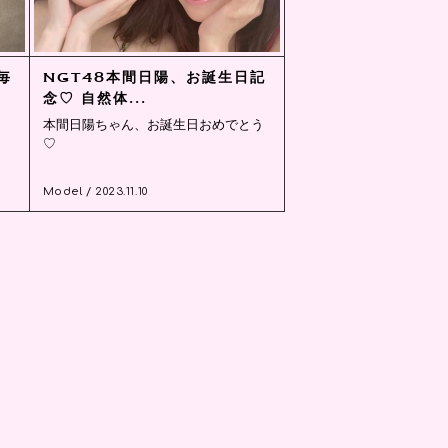
毎
NGT48本間日陽、お誕生日記
念♡ 自然体...
本間日陽ちゃん、お誕生日おめでとう
♡
Model / 2023.11.10