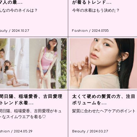
7人の最...
が着るトレンド...
んなの今のネイルは？
今年の水着はもう決めた？
uty / 2024.10.27
Fashion / 2024.07.05
間日陽、稲場愛香、古田愛理
太くて硬めの髪質の方、注目
トレンド水着...
ボリュームを...
間日陽、稲場愛香、古田愛理がキュ
髪質に合わせたヘアケアのポイント
トなスイムウエアを着る♡
hion / 2024.05.29
Beauty / 2024.03.27