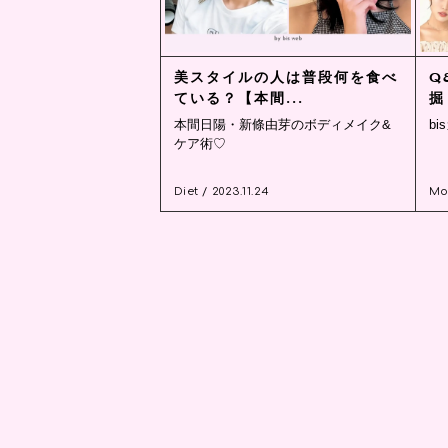
美スタイルの人は普段何を食べ
Q
ている？【本間...
掘
本間日陽・新條由芽のボディメイク&
b
ケア術♡
Diet / 2023.11.24
Mod