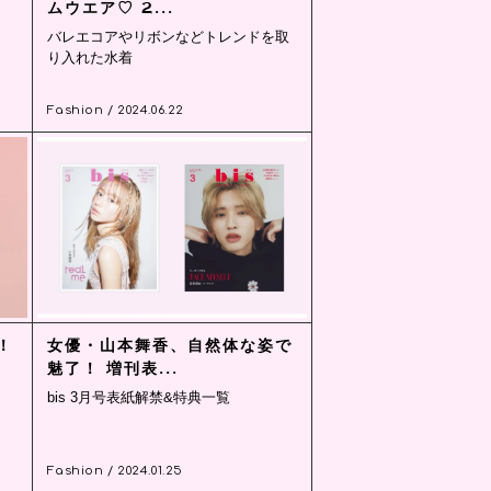
ムウエア♡ 2...
バレエコアやリボンなどトレンドを取
り入れた水着
Fashion / 2024.06.22
！
女優・山本舞香、自然体な姿で
魅了！ 増刊表...
bis 3月号表紙解禁&特典一覧
Fashion / 2024.01.25