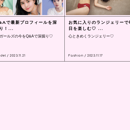
&Aで最新プロフィールを深
お気に入りのランジェリーで
り！...
日を楽しむ♡ ...
isガールズの今をQ&Aで深掘り♡
心ときめくランジェリー♡
el / 2023.11.21
Fashion / 2023.11.17