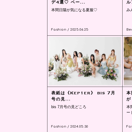
デ4選♡ ベー...
ル
本間日陽が気になる夏服♡
み
Fashion / 2025.06.25
Bea
表紙は《Kep1er》 bis 7月
本
号の見...
が
bis 7月号の見どころ
本
ー
Fashion / 2024.05.30
Fas