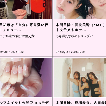
田祐希は「自分に寄り添い行
本間日陽・菅波美玲（≠ME
！」bisモ...
｜女子旅やホテ...
isモデル達の“自分の整え方”
心を満たす秋のトリップ♡
estyle / 2025.11.12
Lifestyle / 2025.10.30
ルフネイルも公開♡ bisモデ
本間日陽、稲場愛香、古田愛