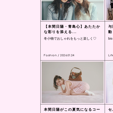
【本間日陽・青島心】あたたか
与
な彩りを添える...
動
冬小物でおしゃれをもっと楽しく♡
b
Fashion / 2026.01.24
Lif
本間日陽がこの夏気になるコー
セ