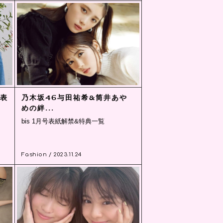
の表
乃木坂46与田祐希&筒井あや
めの絆...
bis 1月号表紙解禁&特典一覧
Fashion / 2023.11.24