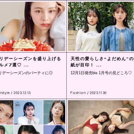
リデーシーズンを盛り上げる
天性の愛らしさ“よだめん”
ルメ7選♡ ...
紙が目印！ ...
リデーシーズンのパーティに◎
12月1日発売bis 1月号の見どころ♡
estyle / 2023.12.13
Fashion / 2023.11.30