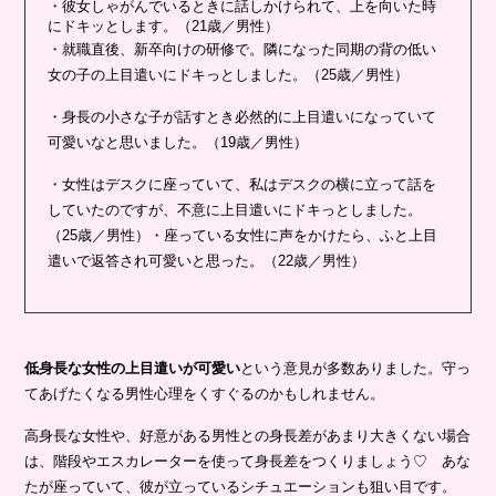
・彼女しゃがんでいるときに話しかけられて、上を向いた時
にドキッとします。（21歳／男性）
・就職直後、新卒向けの研修で。隣になった同期の背の低い
女の子の上目遣いにドキっとしました。（25歳／男性）
・身長の小さな子が話すとき必然的に上目遣いになっていて
可愛いなと思いました。（19歳／男性）
・女性はデスクに座っていて、私はデスクの横に立って話を
していたのですが、不意に上目遣いにドキっとしました。
（25歳／男性）・座っている女性に声をかけたら、ふと上目
遣いで返答され可愛いと思った。（22歳／男性）
低身長な女性の上目遣いが可愛い
という意見が多数ありました。守っ
てあげたくなる男性心理をくすぐるのかもしれません。
高身長な女性や、好意がある男性との身長差があまり大きくない場合
は、階段やエスカレーターを使って身長差をつくりましょう♡ あな
たが座っていて、彼が立っているシチュエーションも狙い目です。