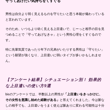
守ってあげたい気持ちをくすぐる
男性は自分より弱く見えるものを守りたいと思う本能が備わっている
と言われています。
そのため、いつもより幼く見える上目遣いで、じーっと相手の目を見
つめることで「守ってあげなきゃ」という男性心理をくすぐるので
す。
特に先輩気質であったり年下の兄弟がいたりする男性は「守りたい」
という願望が強くなり、上目遣いに弱いタイプが多いかもしれませ
ん。
【アンケート結果】シチュエーション別！ 効果的
な上目遣いの使い方9選
bisのアンケートでは、半数以上の男性が
「上目遣いをきっかけに、
その女性を意識し始めた経験がある」
と答えてくれました。今は脈な
しの相手でも、上目遣いをうまく使えば脈ありに変わる可能性は十分