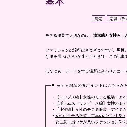
基本
清楚
恋愛コラ
モテる服装で大切なのは、
清潔感と女性らし
ファッションの流行はさまざまですが、男性
な服を選べばいいか迷ったときは、この記事
ほかにも、デートをする場所に合わせたコー
❤ モテる服装の各ポイントはこちらから
・
【トップス編】女性のモテる服装・アイ
・
【ボトムス・ワンピース編】女性のモテ
・
【小物編】女性のモテる服装・アイテム
・
女性のモテる服装！基本のポイント5つ
・
要注意！男ウケが悪いファッション5パ