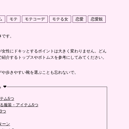
ム
モテ
モテコーデ
モテる女
恋愛
恋愛観
さ
です。
が女性にドキッとするポイントは大きく変わりません。どん
で紹介するトップスやボトムスを参考にしてみてください。
デや歩きやすい靴を選ぶことも忘れないで。
 ❤
テム5つ
る服装・アイテム5つ
3つ
ターン