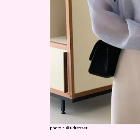
photo：
＠udresser