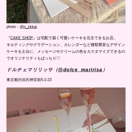
photo：
@n_zkkai
『
CAKE SHOP
』は宅配で届く可愛いケーキを注文できるお店。
キルティングやグラデーション、カレンダーなど種類豊富なデザイン
ケーキを土台に、メッセージやクリームの色をカスタマイズできるの
でオリジナリティもばっちり♡
ドルチェマリリッサ（
@dolce_maririsa
）
東京都渋谷区神宮前5-2-23