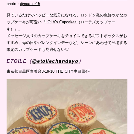
photo：
@naa_rrr15
見ているだけでハッピーな気分になれる、ロンドン発の色鮮やかなカ
ップケーキが可愛い『
LOLA’s Cupcakes
（ローラズカップケー
キ）』。
メッセージ入りのカップケーキをチョイスできるギフトボックスがお
すすめ。母の日やバレンタインデーなど、シーンにあわせて登場する
限定のカップケーキも見逃せない♡
ETOILE（
@etoilechandayo
）
東京都目黒区青葉台3-19-10 THE CITY中目黒4F