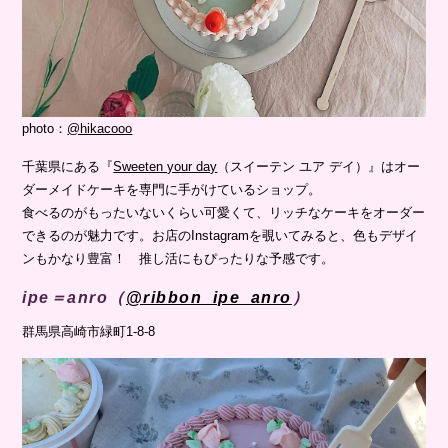
photo：
@hikacooo
千葉県にある『
Sweeten your day
（スイーテン ユア デイ）』はオー
ダーメイドケーキを専門に手がけているショップ。
食べるのがもったいないくらい可愛くて、リッチなケーキをオーダー
できるのが魅力です。お店のInstagramを覗いてみると、色もデザイ
ンもかなり豊富！ 推し活にもぴったりな予感です。
ipe＝anro（
@ribbon_ipe_anro
）
群馬県高崎市緑町1-8-8