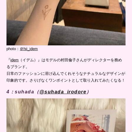
photo：
＠hii_idem
『
idem
（イデム）』はモデルの村田倫子さんがディレクターを務め
るブランド。
日常のファッションに溶け込んでくれそうなナチュラルなデザインが
印象的です。さりげなくワンポイントとして取り入れてみたくなる！
4：suhada（
@suhada_irodore
）