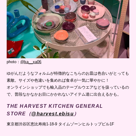
photo：
@ka__xa06
ゆがんだようなフォルムが特徴的なこちらのお皿は色合いがとっても
素敵。サイズや色違いを集めれば食卓が一気に華やかに！
オンラインショップでも輸入品のテーブルウエアなどを扱っているの
で、普段なかなかお目にかかれないアイテム達に出合えるかも。
THE HARVEST KITCHEN GENERAL
STORE（
@harvest.ebisu
）
東京都渋谷区恵比寿南1-18-9 タイムゾーンヒルトップビル1F