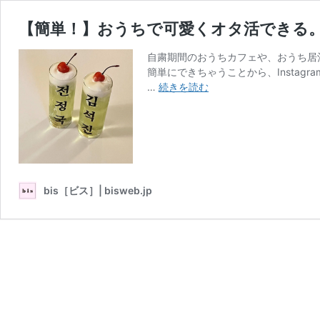
【簡単！】おうちで可愛くオタ活できる
自粛期間のおうちカフェや、おうち居
簡単にできちゃうことから、Insta
【簡
…
続きを読む
単！】
お
う
ち
で
可
bis［ビス］| bisweb.jp
愛
く
オ
タ
活
で
き
る。
推