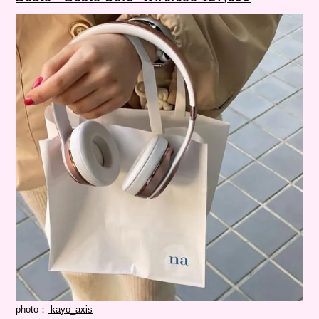
photo：
kayo_axis