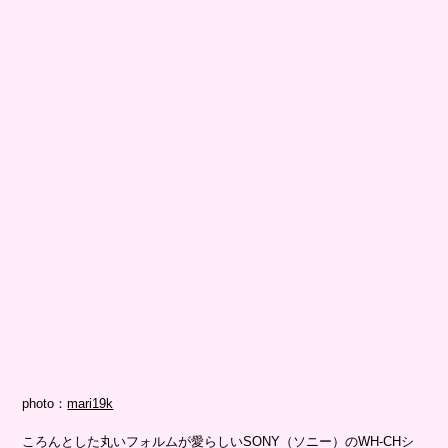
photo：
mari19k
ころんとした丸いフォルムが愛らしいSONY（ソニー）のWH-CHシ