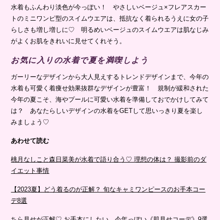
水着もふんわり淡色が今っぽい！ やさしいベージュ×フレアスカー
トのミニワンピ型のスイムウエアは、抵抗なく着られるうえに女の子
らしさも増し増しに♡ 明るめいベージュのスイムウエアは肌なじみ
がよくお肌をきれいに見せてくれそう。
お気に入りの水着で夏を満喫しよう
ガーリーなデザインから大人見えするトレンドデザインまで、今年の
水着も可愛く着痩せ効果抜群なデザインが豊富！ 規制が緩和された
今年の夏こそ、海やプールに可愛い水着を準備しておでかけしてみて
は？ あなたらしいデザインの水着をGETして思いっきり夏を楽し
みましょう♡
あわせて読む
桃月なしこと森日菜美が水着で語り合う♡ 理想の体は？ 撮影前のダ
イエット事情
【2023夏】どう着るのが正解？ 旬なキャミワンピースのお手本コー
デ8選
ちら見せが正解♡ お手本にしたい、今年っぽい《肌見せコーデ》9選