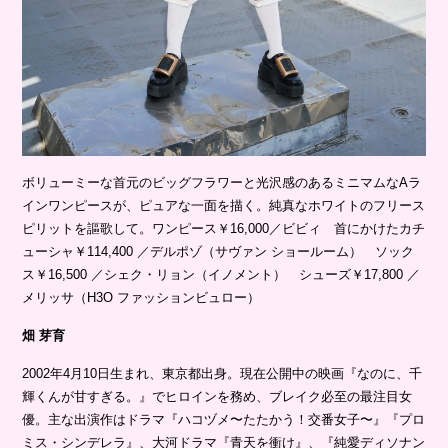
ボリューミーな首元のビッグフラワーと光沢感のあるミニマムなAラ
インワンピースが、ピュアな一面を描く。純真なホワイトのフリース
ピリットを謳歌して。ワンピース￥16,000／ビビィ 首にかけたカチ
ューシャ￥114,400 ／デルポゾ（サヴァン ショールーム） ソック
ス￥16,500 ／シェク・リョン（イノメント） シューズ￥17,800 ／
メリッサ（H3O ファッションビュロー）
畑 芽育
2002年4月10日生まれ、東京都出身。現在公開中の映画『なのに、千
輝くんが甘すぎる。』でヒロインを務め、ブレイク必至の最注目女
優。主な出演作はドラマ『ハコヅメ〜たたかう！交番女子〜』『プロ
ミス・シンデレラ』、大河ドラマ『青天を衝け』、『純愛ディソナン