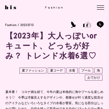
Fashion
Fashion
Fashion
Fashion / 2023.07.13
【2023年】大人っぽいor
キュート、どっちが好
み？ トレンド水着6選♡
夏ファッション
夏コーデ
水着
プール
海
おでかけ
夏本番！ コロナ禍を経て、今年の夏は本格的に海やプールを楽しめ
そう♡ 今季は洋服見えするデザインや、着痩せが叶う適度な肌見せ
のアイテムなどいろいろなタイプの水着が豊富。気になる部分はしっ
かり隠しながら、自信を持って肌見せできる自分にぴったりの一着を