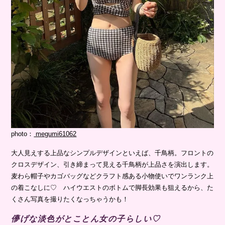
photo：
megumi61062
大人見えする上品なシンプルデザインといえば、千鳥柄。フロントの
クロスデザイン、引き締まって見える千鳥柄が上品さを演出します。
麦わら帽子やカゴバッグなどクラフト感ある小物使いでワンランク上
の着こなしに♡ ハイウエストのボトムで脚長効果も狙えるから、た
くさん写真を撮りたくなっちゃうかも！
儚げな淡色がとことん女の子らしい♡