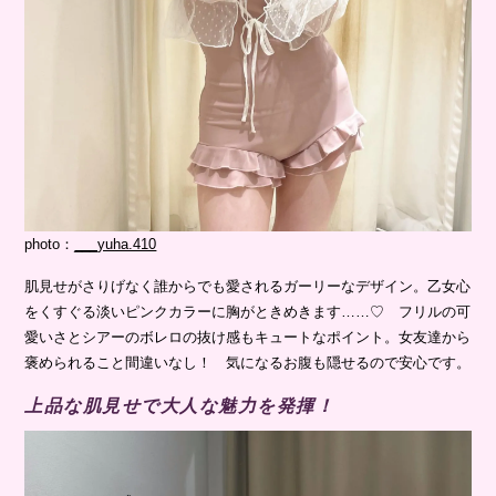
photo：
___yuha.410
肌見せがさりげなく誰からでも愛されるガーリーなデザイン。乙女心
をくすぐる淡いピンクカラーに胸がときめきます……♡ フリルの可
愛いさとシアーのボレロの抜け感もキュートなポイント。女友達から
褒められること間違いなし！ 気になるお腹も隠せるので安心です。
上品な肌見せで大人な魅力を発揮！