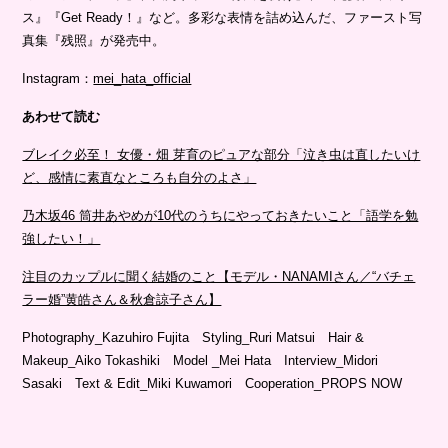
ス』『Get Ready！』など。多彩な表情を詰め込んだ、ファースト写
真集『残照』が発売中。
Instagram：
mei_hata_official
あわせて読む
ブレイク必至！ 女優・畑 芽育のピュアな部分「泣き虫は直したいけ
ど、感情に素直なところも自分のよさ」
乃木坂46 筒井あやめが10代のうちにやっておきたいこと「語学を勉
強したい！」
注目のカップルに聞く結婚のこと【モデル・NANAMIさん／“バチェ
ラー婚”黄皓さん＆秋倉諒子さん】
Photography_Kazuhiro Fujita Styling_Ruri Matsui Hair &
Makeup_Aiko Tokashiki Model _Mei Hata Interview_Midori
Sasaki Text & Edit_Miki Kuwamori Cooperation_PROPS NOW