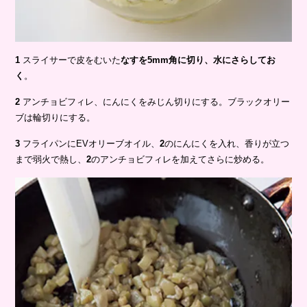
1
スライサーで皮をむいた
なすを5mm角に切り、水にさらしてお
く
。
2
アンチョビフィレ、にんにくをみじん切りにする。ブラックオリー
ブは輪切りにする。
3
フライパンにEVオリーブオイル、
2
のにんにくを入れ、香りが立つ
まで弱火で熱し、
2
のアンチョビフィレを加えてさらに炒める。