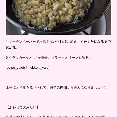
4
キッチンペーパーで水気を拭いた
1
を
3
に加え、
くたくたになるまで
炒める
。
5
クラッカーなどに
4
を乗せ、ブラックオリーブを飾る。
recipe_valo(
@mekkoja_valo
)
上手にオイルを取り入れて、身体の内側から美人になりましょう♡
【あわせて読みたい】