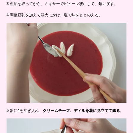
3
粗熱を取ってから、ミキサーでピューレ状にして、鍋に戻す。
4
調整豆乳を加えて弱火にかけ、塩で味をととのえる。
5
器に
4
を注ぎ入れ、
クリームチーズ、ディルを花に見立てて飾る
。