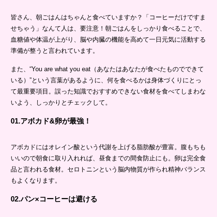
皆さん、朝ごはんはちゃんと食べていますか？「コーヒーだけですま
せちゃう」なんて人は、要注意！朝ごはんをしっかり食べることで、
血糖値や体温が上がり、脳や内臓の機能を高めて一日元気に活動する
準備が整うと言われています。
また、“You are what you eat（あなたはあなたが食べたものでできて
いる）”という言葉があるように、何を食べるかは身体づくりにとっ
て最重要項目。誤った知識でおすすめできない食材を食べてしまわな
いよう、しっかりとチェックして。
01.アボカド&卵が最強！
アボカドにはオレイン酸という代謝を上げる脂肪酸が豊富。腹もちも
いいので朝食に取り入れれば、昼食までの間食防止にも。卵は完全食
品と言われる食材。セロトニンという脳内物質が作られ精神バランス
もよくなります。
02.パン×コーヒーは避ける