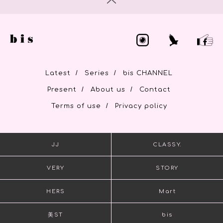
/
/
Latest
Series
bis CHANNEL
/
/
Present
About us
Contact
/
Terms of use
Privacy policy
JJ
CLASSY.
VERY
STORY
HERS
Mart
美ST
bis