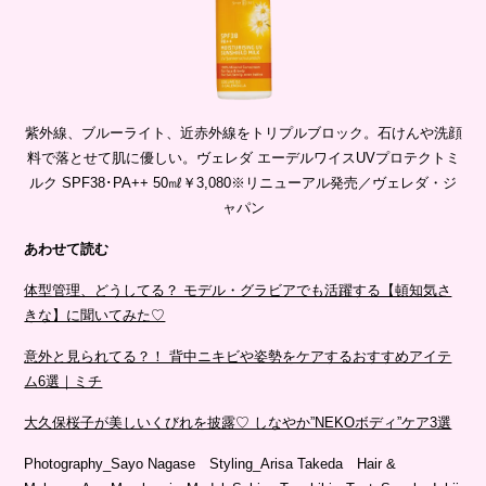
紫外線、ブルーライト、近赤外線をトリプルブロック。石けんや洗顔
料で落とせて肌に優しい。ヴェレダ エーデルワイスUVプロテクトミ
ルク SPF38･PA++ 50㎖￥3,080※リニューアル発売／ヴェレダ・ジ
ャパン
あわせて読む
体型管理、どうしてる？ モデル・グラビアでも活躍する【頓知気さ
きな】に聞いてみた♡
意外と見られてる？！ 背中ニキビや姿勢をケアするおすすめアイテ
ム6選｜ミチ
大久保桜子が美しいくびれを披露♡ しなやか”NEKOボディ”ケア3選
Photography_Sayo Nagase Styling_Arisa Takeda Hair &