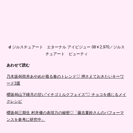
d
ジルスチュアート エターナル アイビジュー 08￥2,970／ジルス
チュアート ビューティ
あわせて読む
乃木坂46筒井あやめが着る春のトレンド♡ 押さえておきたいキーワ
ード3選
櫻坂46山下瞳月の甘い”イチゴミルクフェイス”♡ チョコを感じるメイ
クレシピ
櫻坂46三期生 村井優の表現力の秘密♡「藤吉夏鈴さんのパフォーマ
ンスを参考に研究中」