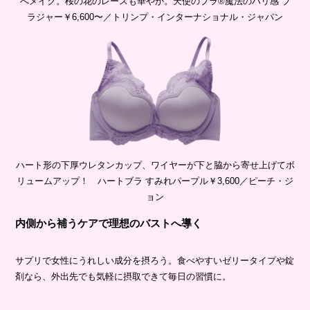
へメイク。桜の花のレースも華やか。天使のブラ®魔法のハリ感 ブ
ラジャー￥6,600〜／トリンプ・インターナショナル・ジャパン
ハート形の下厚ウレタンカップ、ワイヤーが下と脇から寄せ上げてボ
リュームアップ！ ハートブラ すみれパープル￥3,600／ピーチ・ジ
ョン
内側から補うケアで理想のバストへ導く
サプリで女性にうれしい成分を摂ろう。食べやすいゼリータイプや錠
剤なら、外出先でも気軽に摂取できて毎日の習慣に。