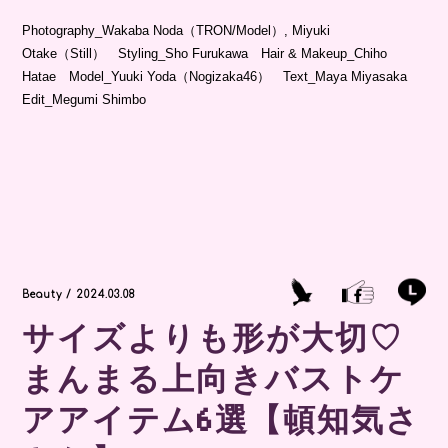
Photography_Wakaba Noda（TRON/Model）, Miyuki
Otake（Still） Styling_Sho Furukawa Hair & Makeup_Chiho
Hatae Model_Yuuki Yoda（Nogizaka46） Text_Maya Miyasaka
Edit_Megumi Shimbo
Beauty / 2024.03.08
サイズよりも形が大切♡
まんまる上向きバストケ
アアイテム6選【頓知気さ