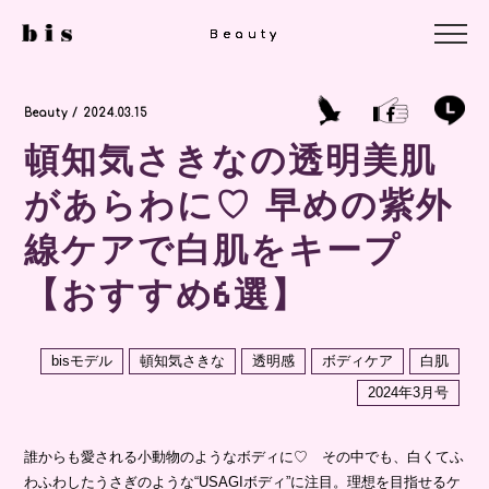
Beauty
Beauty
Beauty
Beauty / 2024.03.15
頓知気さきなの透明美肌
があらわに♡ 早めの紫外
線ケアで白肌をキープ
【おすすめ6選】
bisモデル
頓知気さきな
透明感
ボディケア
白肌
2024年3月号
誰からも愛される小動物のようなボディに♡ その中でも、白くてふ
わふわしたうさぎのような“USAGIボディ”に注目。理想を目指せるケ