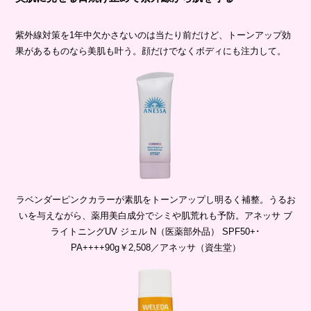
紫外線対策を1年中欠かさないのは当たり前だけど、トーンアップ効
果があるものなら美肌も叶う。顔だけでなくボディにも注力して。
ラベンダーピンクカラーが素肌をトーンアップし明るく補整。うるお
いを与えながら、薬用美白成分でシミや肌荒れも予防。アネッサ ブ
ライトニングUV ジェル N（医薬部外品） SPF50+･
PA++++90g￥2,508／アネッサ（資生堂）