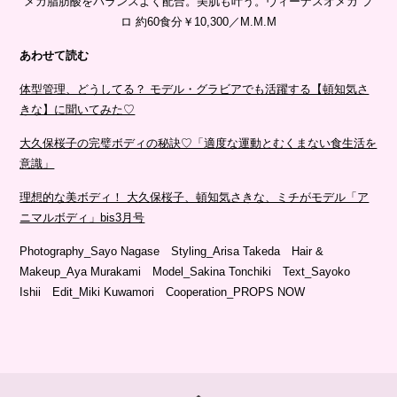
メガ脂肪酸をバランスよく配合。美肌も叶う。ヴィーナスオメガ プ
ロ 約60食分￥10,300／M.M.M
あわせて読む
体型管理、どうしてる？ モデル・グラビアでも活躍する【頓知気さ
きな】に聞いてみた♡
大久保桜子の完璧ボディの秘訣♡「適度な運動とむくまない食生活を
意識」
理想的な美ボディ！ 大久保桜子、頓知気さきな、ミチがモデル「ア
ニマルボディ」bis3月号
Photography_Sayo Nagase Styling_Arisa Takeda Hair &
Makeup_Aya Murakami Model_Sakina Tonchiki Text_Sayoko
Ishii Edit_Miki Kuwamori Cooperation_PROPS NOW