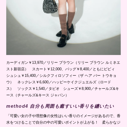
カーディガン￥13,970／リリー ブラウン（リリー ブラウン ルミネエ
スト新宿店） スカート￥12,000、バッグ￥8,400／ともにビビィ
シュシュ￥15,400／シルクフィロソフィー（ザ ヘア バー トウキョ
ウ） ネックレス￥6,600／ハッピーケイクジュエルズ（ロード
ス） ソックス￥1,540／タビオ シューズ￥8,900／チャールズ&キ
ース（チャールズ&キース ジャパン）
method4 自分も周囲も癒すいい香りを纏いたい
「可愛い女の子や理想像の女性はいい香りのイメージがあるので、香
水をつけることで自分の中の可愛いポイントが上がる！ 柔らかなジ