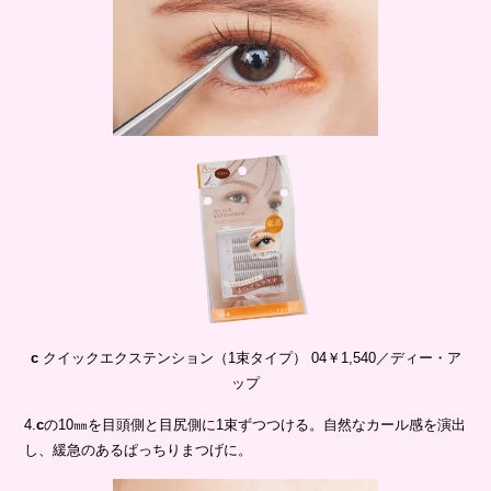
c
クイックエクステンション（1束タイプ） 04￥1,540／ディー・ア
ップ
4.
c
の10㎜を目頭側と目尻側に1束ずつつける。自然なカール感を演出
し、緩急のあるぱっちりまつげに。