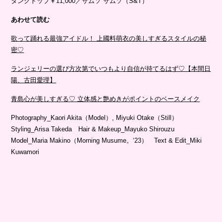
タンクトップ￥11,000／サムソ サムソ（S&T）
あわせて読む
歌って踊れる最強アイドル！ 上國料萌衣の美しすぎるスタイルの秘
密♡
ランジェリーの選び方次第でいつもより自信が持てるはず♡【本間日
陽、古田愛理】
青島心が美しすぎる♡ 立体感と艶めきがポイントのベースメイク
Photography_Kaori Akita（Model）, Miyuki Otake（Still）
Styling_Arisa Takeda Hair & Makeup_Mayuko Shirouzu
Model_Maria Makino（Morning Musume。‘23） Text & Edit_Miki
Kuwamori