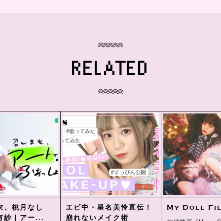
RELATED
衣、桃月なし
エビ中・星名美怜直伝！
My Doll Fi
紗｜アー...
崩れないメイク術