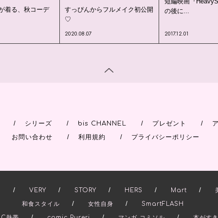
短編映画『HeavySh
達が着る、秋コーデ
すっぴんからフルメイク初公開
の後に...
♡
2020.08.07
2017.12.01
/
/
/
/
シリーズ
bis CHANNEL
プレゼント
/
/
お問い合わせ
利用規約
プライバシーポリシー
/
/
/
/
/
.
VERY
STORY
HERS
Mart
/
/
和食スタイル
女性自身
SmartFLASH
/
/
/
IC熱帯
comic Pureri
マンガ コミソル
本がす