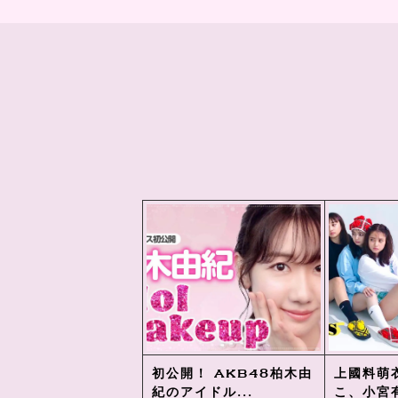
初公開！ AKB48柏木由
上國料萌
紀のアイドル...
こ、小宮有