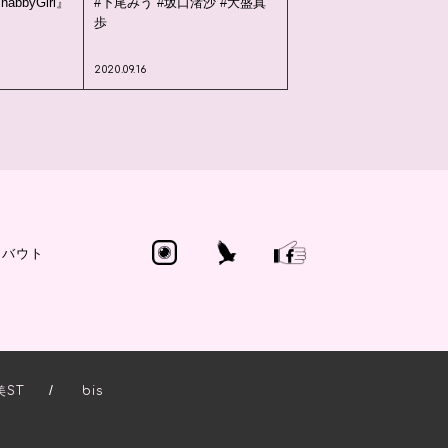
abbyGirl』
#下尾みう #坂口渚沙 #大盛真
歩
2020.09.16
アバウト
/
美ST
bis
き。