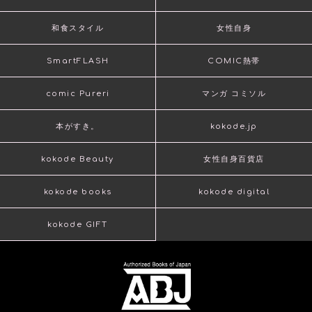
和食スタイル
女性自身
SmartFLASH
COMIC熱帯
comic Pureri
マンガ コミソル
本がすき。
kokode.jp
kokode Beauty
女性自身百貨店
kokode books
kokode digital
kokode GIFT