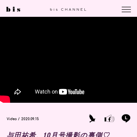
bis CHANNEL
Video / 2020.09.15
与田祐希、10月号撮影の裏側♡