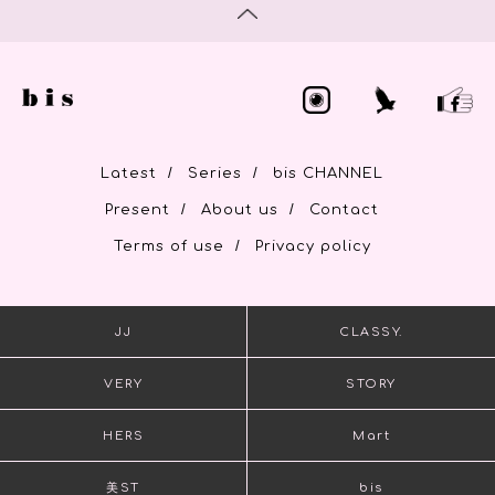
/
/
Latest
Series
bis CHANNEL
/
/
Present
About us
Contact
/
Terms of use
Privacy policy
JJ
CLASSY.
VERY
STORY
HERS
Mart
美ST
bis