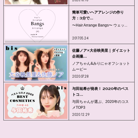
2020.10.16
簡単可愛いヘアアレンジの作り
方：3分で...
〜Hair Arrange Bangs〜 ウェッ...
2017.05.24
佐藤ノア×大谷映美里｜ダイエット
企画撮...
ノアちゃん&みりにゃオフショット
ムービー
2020.07.28
与田祐希が発表！ 2020年のベス
トコ...
与田ちゃんが選ぶ、2020年のコス
メTOP3
2020.12.29