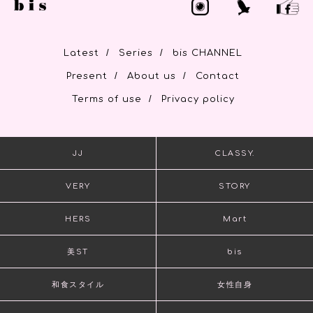
/
/
Latest
Series
bis CHANNEL
/
/
Present
About us
Contact
/
Terms of use
Privacy policy
JJ
CLASSY.
VERY
STORY
HERS
Mart
美ST
bis
和食スタイル
女性自身