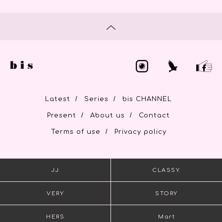
/
/
Latest
Series
bis CHANNEL
/
/
Present
About us
Contact
/
Terms of use
Privacy policy
JJ
CLASSY.
VERY
STORY
HERS
Mart