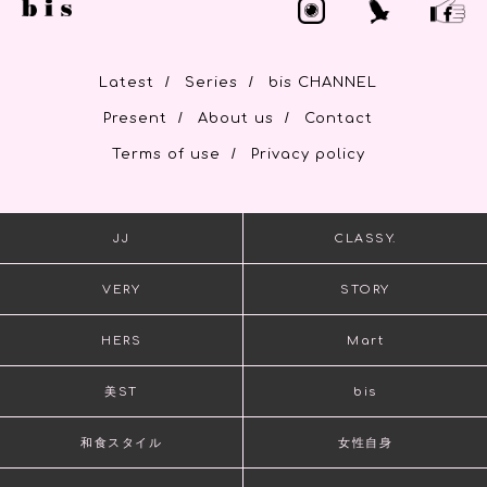
/
/
Latest
Series
bis CHANNEL
/
/
Present
About us
Contact
/
Terms of use
Privacy policy
JJ
CLASSY.
VERY
STORY
HERS
Mart
美ST
bis
和食スタイル
女性自身