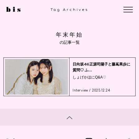
Tag Archives
年末年始
の記事一覧
日向坂46正源司陽子と藤嶌果歩に
質問♡ ふ...
しょげかほにQ&A♡
Interview / 2025.12.24