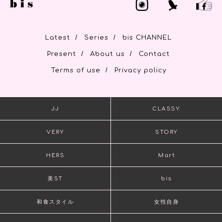
/
/
Latest
Series
bis CHANNEL
/
/
Present
About us
Contact
/
Terms of use
Privacy policy
JJ
CLASSY.
VERY
STORY
HERS
Mart
美ST
bis
和食スタイル
女性自身