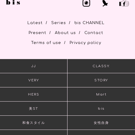
/
/
Latest
Series
bis CHANNEL
/
/
Present
About us
Contact
/
Terms of use
Privacy policy
JJ
CLASSY.
VERY
STORY
HERS
Mart
美ST
bis
和食スタイル
女性自身