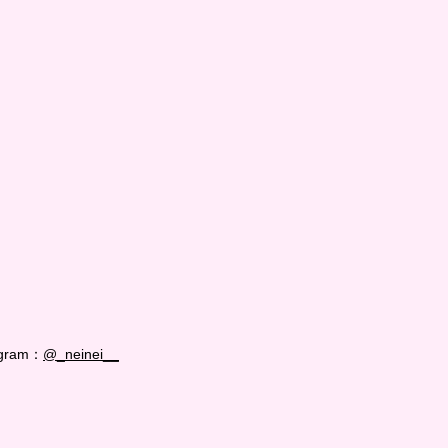
agram：
@_neinei__