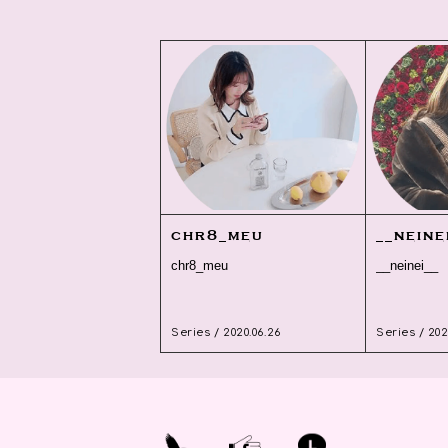
chr8_meu
__neine
chr8_meu
__neinei__
Series / 2020.06.26
Series / 202