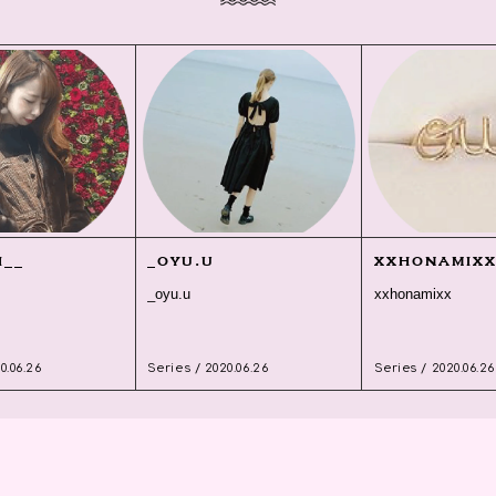
i__
_oyu.u
xxhonamix
_oyu.u
xxhonamixx
0.06.26
Series / 2020.06.26
Series / 2020.06.26