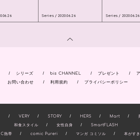
0.06.26
Series / 2020.06.26
Series / 2020.06.26
/
/
/
/
シリーズ
bis CHANNEL
プレゼント
/
/
お問い合わせ
利用規約
プライバシーポリシー
/
/
/
/
/
.
VERY
STORY
HERS
Mart
/
/
和食スタイル
女性自身
SmartFLASH
/
/
/
IC熱帯
comic Pureri
マンガ コミソル
本がす