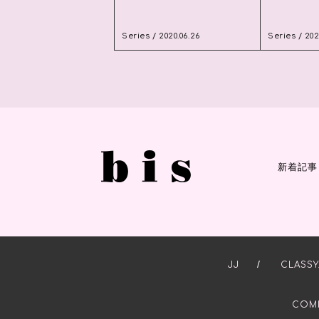
Series / 2020.06.26
Series / 202
新着記事
/
JJ
CLASSY
COM