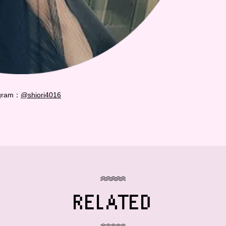
agram：
@shiori4016
RELATED