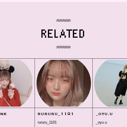
RELATED
ink
rururu_1101
_oyu.u
rururu_1101
_oyu.u