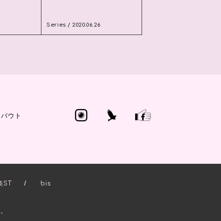
Series / 2020.06.26
アバウト
/
美ST
bis
き。