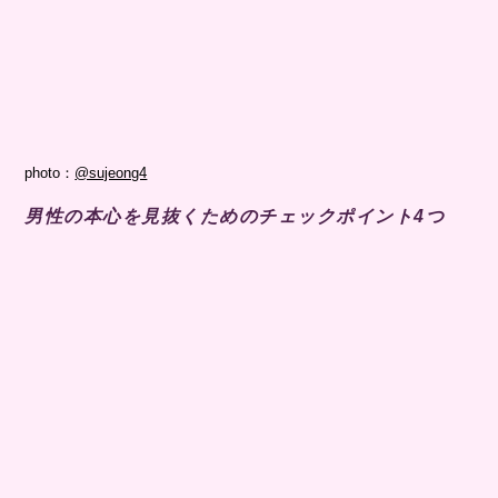
photo：
@sujeong4
男性の本心を見抜くためのチェックポイント4つ
彼が自分のことをどう思っているのか知りたい！ でもストレートに
聞く勇気はない……。
そんなとき、彼の本心を見抜くためにチェックしたいことを紹介しま
す。
彼とあなたに当てはまるかどうか、確認してみてくださいね。
あなたといるときの表情や態度