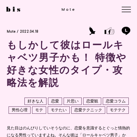
Mote
Mote
Mote
Mote / 2022.04.18
もしかして彼はロールキ
ャベツ男子かも！ 特徴や
好きな女性のタイプ・攻
略法を解説
好きな人
恋愛
片思い
恋愛観
恋愛コラム
男性心理
モテ
モテたい
恋愛テクニック
モテテク
見た目はのんびりしていそうなのに、恋愛を意識するとぐっと情熱的
になる男性っていますよね。そんな彼は「ロールキャベツ男子」か