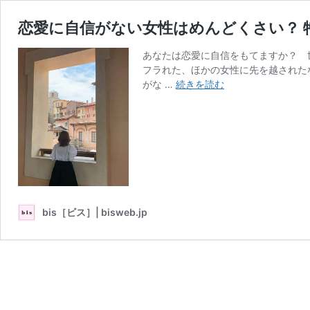
恋愛に自信がない女性はめんどくさい？ 
あなたは恋愛に自信をもてますか？ 
フラれた、ほかの女性に先を越された
恋
がな …
続きを読む
愛
に
自
信
が
な
い
女
bis［ビス］| bisweb.jp
性
は
め
ん
ど
く
さ