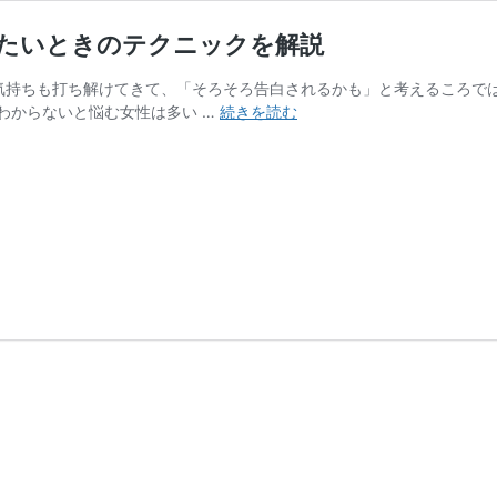
れたいときのテクニックを解説
気持ちも打ち解けてきて、「そろそろ告白されるかも」と考えるころで
3
わからないと悩む女性は多い …
続きを読む
回
目
の
デ
ー
ト
に
誘
う
男
性
心
理
｜
告
白