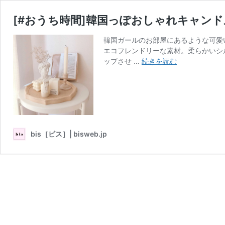
[#おうち時間]韓国っぽおしゃれキャン
韓国ガールのお部屋にあるような可愛
エコフレンドリーな素材。柔らかいシ
[#
ップさせ …
続きを読む
お
う
ち
時
間]
韓
bis［ビス］| bisweb.jp
国
っ
ぽ
お
し
ゃ
れ
キ
ャ