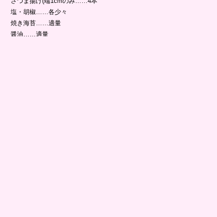
さつま揚げ(端1cmのみ……4本
塩・胡椒……各少々
焼き海苔……適量
醤油……適量
胡麻油……少々
作り方♡
1
ブロッコリーを小房に分け、2分ほど塩茹でする。カニカマを太め
のストローなどで丸く抜く。こんにゃくを植木鉢に見立て、両端を斜
めに切る。
2
さつま揚げの4辺を1cm幅で切り取ったものを、胡麻油を熱したフ
ライパンで、
1
のこんにゃくと一緒に、中火で少し焼き色がつくくら
いに炒め、塩・胡椒をふる。