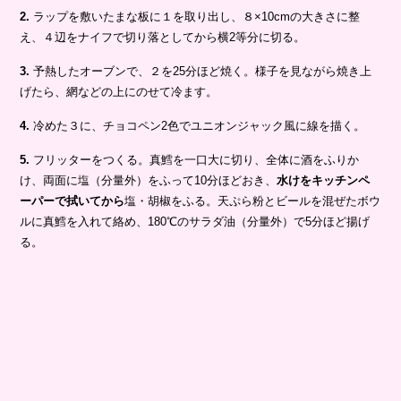
2.
ラップを敷いたまな板に１を取り出し、８×10cmの大きさに整
え、４辺をナイフで切り落としてから横2等分に切る。
3.
予熱したオーブンで、２を25分ほど焼く。様子を見ながら焼き上
げたら、網などの上にのせて冷ます。
4.
冷めた３に、チョコペン2色でユニオンジャック風に線を描く。
5.
フリッターをつくる。真鱈を一口大に切り、全体に酒をふりか
け、両面に塩（分量外）をふって10分ほどおき、
水けをキッチンペ
ーパーで拭いてから
塩・胡椒をふる。天ぷら粉とビールを混ぜたボウ
ルに真鱈を入れて絡め、180℃のサラダ油（分量外）で5分ほど揚げ
る。