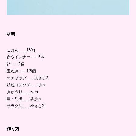
材料
ごはん……180g
赤ウインナー……5本
卵……2個
玉ねぎ……1/8個
ケチャップ……大さじ2
顆粒コンソメ……少々
きゅうり……5cm
塩・胡椒……各少々
サラダ油……小さじ2
作り方