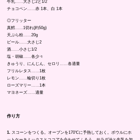
牛乳……大さじ2と1/2
チョコペン……赤 1本、白 1本
◎フリッター
真鱈……1切れ(約50g)
天ぷら粉……20g
ビール……大さじ2
酒……小さじ1/2
塩・胡椒……各少々
きゅうり、にんじん、セロリ……各適量
フリルレタス……1枚
レモン……輪切り1枚
ローズマリー……1本
マヨネーズ……適量
作り方
1.
スコーンをつくる。オーブンを170℃に予熱しておく。ボウルにホ
ットケーキミックスとココアを合わせてふるう。サラダ油と牛乳を加