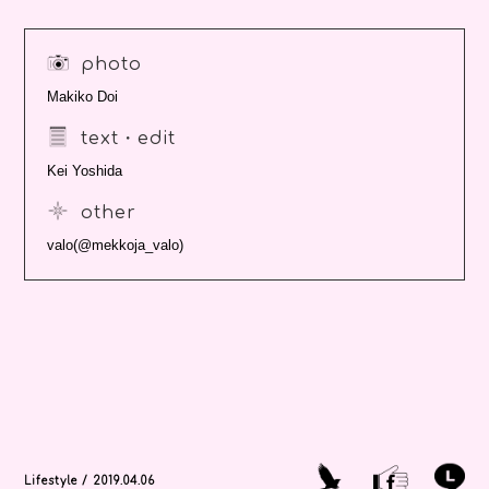
photo
Makiko Doi
text・edit
Kei Yoshida
other
valo(@mekkoja_valo)
Lifestyle / 2019.04.06