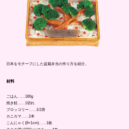
日本をモチーフにした盆栽弁当の作り方を紹介。
材料
ごはん……180g
焼き鮭……1切れ
ブロッコリー……1/2房
カニカマ……2本
こんにゃく(8×1cm)……1枚