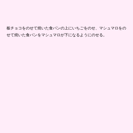
板チョコをのせて焼いた食パンの上にいちごをのせ、マシュマロをの
せて焼いた食パンをマシュマロが下になるようにのせる。