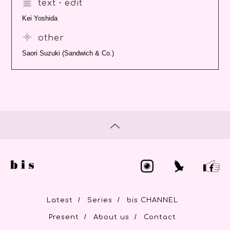
text・edit
Kei Yoshida
other
Saori Suzuki (Sandwich & Co.)
/
/
Latest
Series
bis CHANNEL
/
/
Present
About us
Contact