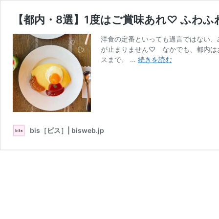
【都内・8選】1度はご賞味あれ♡ ふわ
洋食の定番といっても過言ではない、
が止まりません♡ なかでも、都内は
【都
スまで、 …
続きを読む
内・
8
選】
1
度
は
bis［ビス］| bisweb.jp
ご
賞
味
あ
れ
♡
ふ
わ
ふ