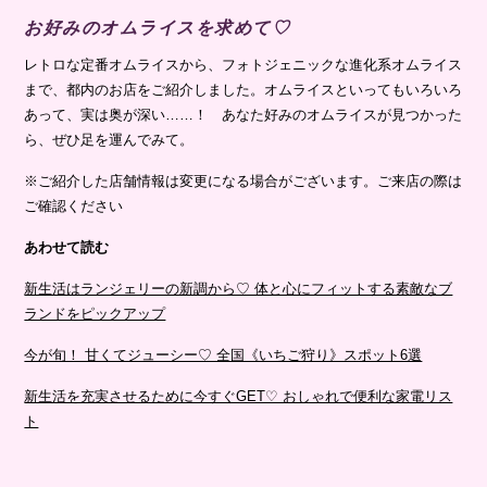
お好みのオムライスを求めて♡
レトロな定番オムライスから、フォトジェニックな進化系オムライス
まで、都内のお店をご紹介しました。オムライスといってもいろいろ
あって、実は奥が深い……！ あなた好みのオムライスが見つかった
ら、ぜひ足を運んでみて。
※ご紹介した店舗情報は変更になる場合がございます。ご来店の際は
ご確認ください⁣⁣⁣⁣⁣⁣⁣
あわせて読む
新生活はランジェリーの新調から♡ 体と心にフィットする素敵なブ
ランドをピックアップ
今が旬！ 甘くてジューシー♡ 全国《いちご狩り》スポット6選
新生活を充実させるために今すぐGET♡ おしゃれで便利な家電リス
ト