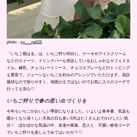
photo：
yu___na025
「いちご畑はる」は、いちご狩り60分に、ケーキやアイスクリーム
などのスイーツ、ドリンクバーも併設しているおしゃれなカフェスタ
イル。練乳、チョコレートソース、チョコスプレーなどのトッピング
も豊富で、ジューシないちごを好みのアレンジでいただけます。高設
栽培なので採りやすく、地面が土ではないのでお気に入りのコーデで
行っても安心♡
いちご狩りで春の思い出づくりを
今年もいちごがおいしい季節になりました。いよいよ春本番、気温も
暖かくなり清々しい天気の日も多い3月はたくさんおでかけしたい気
分！ ぽかぽかな気温の中、友達や家族、恋人と、可愛い春色コーデ
でいちご狩りを楽しんでみてはいかが？♡