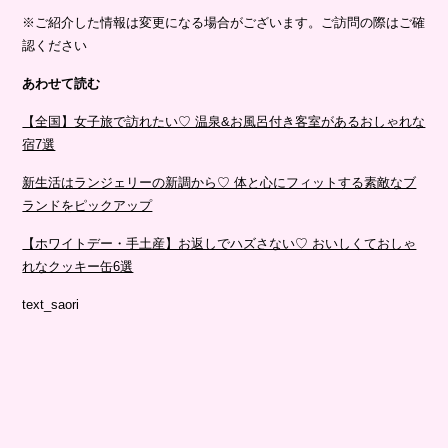
※ご紹介した情報は変更になる場合がございます。ご訪問の際はご確
認ください⁣⁣⁣⁣⁣⁣⁣
あわせて読む
【全国】女子旅で訪れたい♡ 温泉&お風呂付き客室があるおしゃれな
宿7選
新生活はランジェリーの新調から♡ 体と心にフィットする素敵なブ
ランドをピックアップ
【ホワイトデー・手土産】お返しでハズさない♡ おいしくておしゃ
れなクッキー缶6選
text_saori