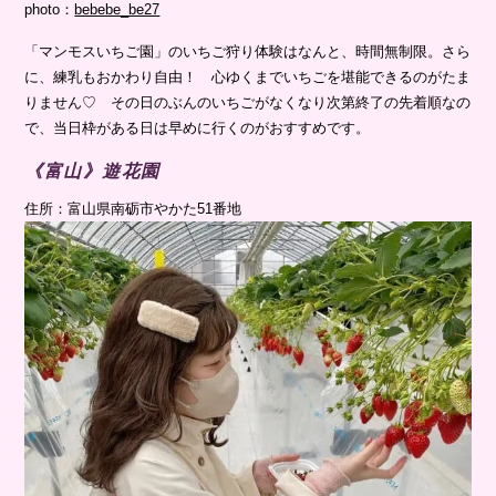
photo：
bebebe_be27
「マンモスいちご園」のいちご狩り体験はなんと、時間無制限。さら
に、練乳もおかわり自由！ 心ゆくまでいちごを堪能できるのがたま
りません♡ その日のぶんのいちごがなくなり次第終了の先着順なの
で、当日枠がある日は早めに行くのがおすすめです。
《富山》遊花園
住所：富山県南砺市やかた51番地