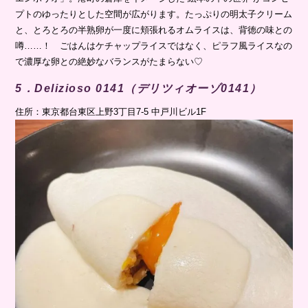
プトのゆったりとした空間が広がります。たっぷりの明太子クリーム
と、とろとろの半熟卵が一度に頬張れるオムライスは、背徳の味との
噂……！ ごはんはケチャップライスではなく、ピラフ風ライスなの
で濃厚な卵との絶妙なバランスがたまらない♡
5．Delizioso 0141（デリツィオーゾ0141）
住所：東京都台東区上野3丁目7-5 中戸川ビル1F