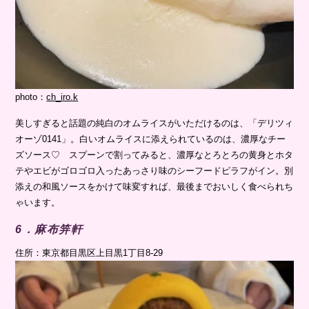
photo：
ch_iro.k
美しすぎると話題の純白のオムライスがいただけるのは、「デリツィ
オーゾ0141」。白いオムライスに添えられているのは、濃厚なチー
ズソース♡ スプーンで割ってみると、濃厚なとろとろの黄身とホタ
テやエビがゴロゴロ入ったあっさり味のシーフードピラフがイン。別
添えの和風ソースをかけて味変すれば、最後までおいしく食べられち
ゃいます。
6．麻布笄軒
住所：東京都目黒区上目黒1丁目8-29