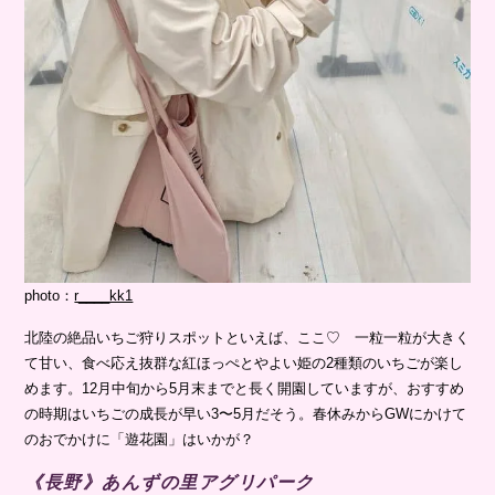
photo：
r____kk1
北陸の絶品いちご狩りスポットといえば、ここ♡ 一粒一粒が大きく
て甘い、食べ応え抜群な紅ほっぺとやよい姫の2種類のいちごが楽し
めます。12月中旬から5月末までと長く開園していますが、おすすめ
の時期はいちごの成長が早い3〜5月だそう。春休みからGWにかけて
のおでかけに「遊花園」はいかが？
《長野》あんずの里アグリパーク