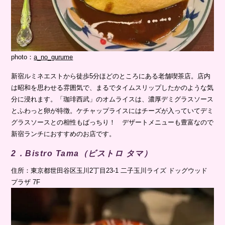
photo：
a_no_gurume
新宿ルミネエストから徒歩5分ほどのところにある老舗喫茶店。店内
は昭和を思わせる雰囲気で、まるでタイムスリップしたかのような気
分に浸れます。「珈琲西武」のオムライスは、濃厚デミグラスソース
とふわっと卵が特徴。ケチャップライスにはチーズが入っていてデミ
グラスソースとの相性もばっちり！ デザートメニューも豊富なので
新宿ランチにおすすめのお店です。
2．Bistro Tama（ビストロ タマ）
住所：東京都世田谷区玉川2丁目23-1 二子玉川ライズ ドッグウッド
プラザ 7F