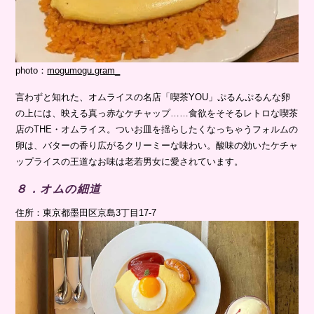
photo：
mogumogu.gram_
言わずと知れた、オムライスの名店「喫茶YOU」ぷるんぷるんな卵
の上には、映える真っ赤なケチャップ……食欲をそそるレトロな喫茶
店のTHE・オムライス。ついお皿を揺らしたくなっちゃうフォルムの
卵は、バターの香り広がるクリーミーな味わい。酸味の効いたケチャ
ップライスの王道なお味は老若男女に愛されています。
８．オムの細道
住所：東京都墨田区京島3丁目17-7