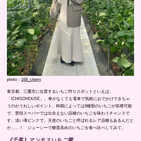
photo：
168_cherry
東京都、三鷹市に位置するいちご狩りスポットといえば、
「ICHIGOHOUSE」。車がなくても電車で気軽におでかけできちゃ
うのがうれしいポイント。時期によっては9種類のいちごが収穫可能
で、普段スーパーでは出合えない品種のいちごを味わうチャンスで
す。淡い薄ピンクで、天使のいちごと呼ばれるレア品種もあるんだと
か……！ ジューシーで糖度高めのいちごを食べ比べしてみて。
《千葉》マンモスいちご園