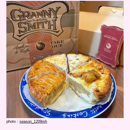
photo：
season_1209mh