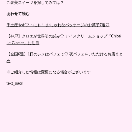
ご褒美スイーツを探してみては？
あわせて読む
手土産やギフトにも！ おしゃれなパッケージのお菓子7選♡
【神戸】クロエが世界初の試み♡ アイスクリームショップ『Chloé
Le Glacier』に注目
【全国6選】1日のシメはパフェで♡ 夜パフェをいただけるお店まと
め
※ご紹介した情報は変更になる場合がございます
text_saori