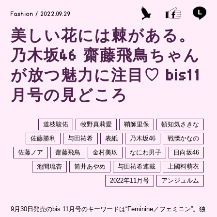
Fashion / 2022.09.29
美しい花には棘がある。
乃木坂46 齋藤飛鳥ちゃん
が放つ魅力に注目♡ bis11
月号の見どころ
道枝駿佑
牧野真莉愛
鞘師里保
頓知気さきな
佐藤勝利
与田祐希
表紙
乃木坂46
戦慄かなの
佐藤ノア
齋藤飛鳥
金村美玖
なにわ男子
日向坂46
池間琉杏
筒井あやめ
与田祐希連載
上國料萌衣
2022年11月号
アンジュルム
9月30日発売のbis 11月号のキーワードは“Feminine／フェミニン”。独