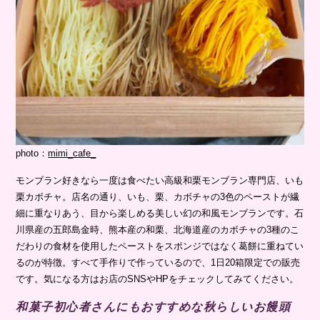
photo：
mimi_cafe_
モンブラン好きなら一度は食べたい高級和栗モンブラン専門店、いも
栗カボチャ。店名の通り、いも、栗、カボチャの3色のペーストが繊
細に重なりあう、目から楽しめる美しい幻の和風モンブランです。石
川県産の五郎島金時、熊本産の和栗、北海道産のカボチャの3種のこ
だわりの食材を使用したペーストをスポンジではなく葛餅に重ねてい
るのが特徴。すべて手作りで作っているので、1日20箱限定での販売
です。気になる方はお店のSNSやHPをチェックしてみてください。
和菓子初心者さんにもおすすめな秋らしいお饅頭