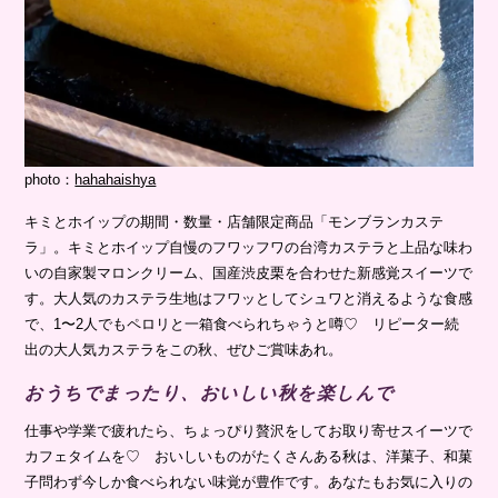
photo：
hahahaishya
キミとホイップの期間・数量・店舗限定商品「モンブランカステ
ラ」。キミとホイップ自慢のフワッフワの台湾カステラと上品な味わ
いの自家製マロンクリーム、国産渋皮栗を合わせた新感覚スイーツで
す。大人気のカステラ生地はフワッとしてシュワと消えるような食感
で、1〜2人でもペロリと一箱食べられちゃうと噂♡ リピーター続
出の大人気カステラをこの秋、ぜひご賞味あれ。
おうちでまったり、おいしい秋を楽しんで
仕事や学業で疲れたら、ちょっぴり贅沢をしてお取り寄せスイーツで
カフェタイムを♡ おいしいものがたくさんある秋は、洋菓子、和菓
子問わず今しか食べられない味覚が豊作です。あなたもお気に入りの