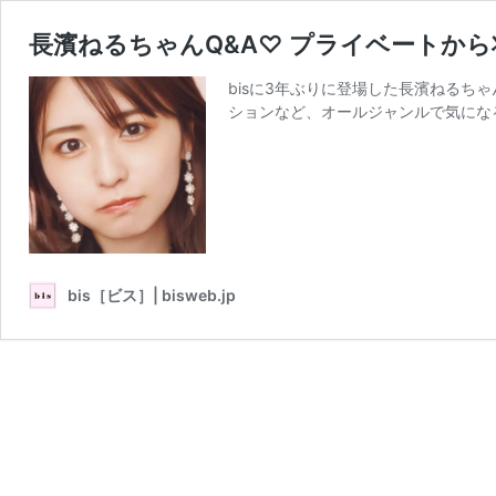
長濱ねるちゃんQ&A♡ プライベートか
bisに3年ぶりに登場した長濱ねる
ションなど、オールジャンルで気になるこ
bis［ビス］| bisweb.jp