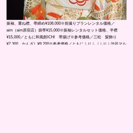
振袖、重ね襟、帯締め¥108,000※前撮りプランレンタル価格／
aim（aim原宿店）袋帯¥15,000※振袖レンタルセット価格、半襟
¥15,000／ともに和風館ICHI 帯揚げ※参考価格／三松 髪飾り
¥7,300、かんざし¥9,200※参考価格／ともにふりふ（ふりふ渋谷マル
イ店）
“振袖”は未婚女性の第一礼装。成人式や卒業式、結婚式などおめでた
い席にぴったり。場が華やかになるので喜ばれるはず。
色使いや小物使いで小粋に着こなす♡