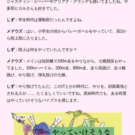
ジャスティン・ビーバーやアリアナ・グランデも聴いてましたね。宇
多田ヒカルさんも好きでした。
しず
：学生時代は運動部だったんですよね。
メドウズ
：はい。小学生の頃からバレーボールをやっていて、高2か
ら陸上部に入りました。
しず
：陸上は何をやっていたんですか？
メドウズ
：メインは短距離で100m走をやりながら、七種競技もやっ
てました。100mハードル、200m走、800m走、走り高跳び、走り幅
跳び、やり投げ、弾丸投げの七種。
しず
：やり投げてたんだ。このITとかの時代に、やりを。顔面最強と
される人が…..。たくましくていいですね。原始時代でも、ある程度
はやっていけそうなバイブスを感じます。