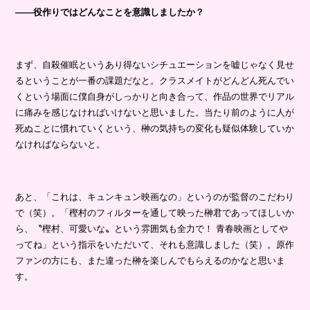
――役作りではどんなことを意識しましたか？
まず、自殺催眠というあり得ないシチュエーションを嘘じゃなく見せ
るということが一番の課題だなと。クラスメイトがどんどん死んでい
くという場面に僕自身がしっかりと向き合って、作品の世界でリアル
に痛みを感じなければいけないと思いました。当たり前のように人が
死ぬことに慣れていくという、榊の気持ちの変化も疑似体験していか
なければならないと。
あと、「これは、キュンキュン映画なの」というのが監督のこだわり
で（笑）。「樫村のフィルターを通して映った榊君であってほしいか
ら、〝樫村、可愛いな〟という雰囲気も全力で！ 青春映画としてや
ってね」という指示をいただいて、それも意識しました（笑）。原作
ファンの方にも、また違った榊を楽しんでもらえるのかなと思いま
す。