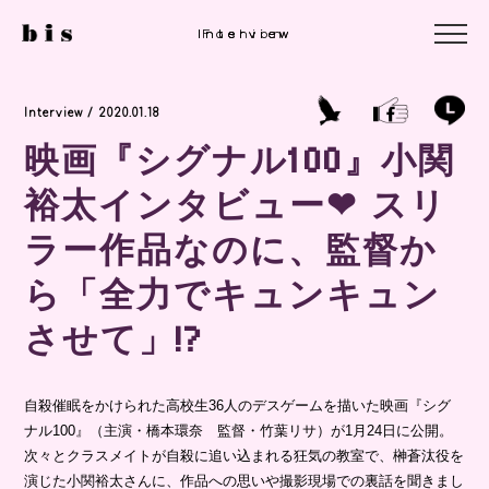
Interview
Interview
Fashion
Interview / 2020.01.18
映画『シグナル100』小関
裕太インタビュー❤︎ スリ
ラー作品なのに、監督か
ら「全力でキュンキュン
させて」!?
自殺催眠をかけられた高校生36人のデスゲームを描いた映画『シグ
ナル100』（主演・橋本環奈 監督・竹葉リサ）が1月24日に公開。
次々とクラスメイトが自殺に追い込まれる狂気の教室で、榊蒼汰役を
演じた小関裕太さんに、作品への思いや撮影現場での裏話を聞きまし