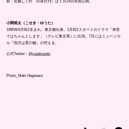
新・近藤しぐれ 白泉社刊）は１月24日全国公開。
小関裕太（こせき・ゆうた）
1995年6月8日生まれ。東京都出身。1月8日スタートのドラマ「来世
ではちゃんとします」（テレビ東京系）に出演。7月にはミュージカ
ル『四月は君の嘘』が控える。
公式Twitter：
@yutakoseki
Photo_Maki Hagiwara