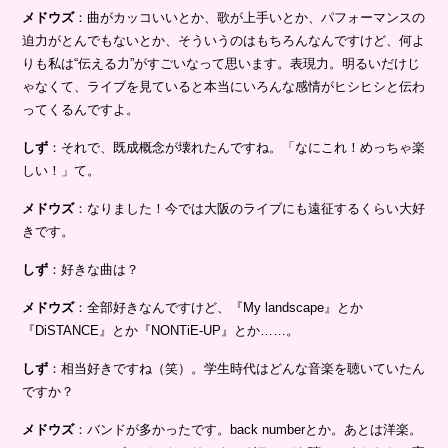
メドウズ
：曲がカッコいいとか、歌が上手いとか、パフォーマンスの
迫力がとんでもないとか、そういうのはもちろんなんですけど、何よ
りも私は“伝える力”がすごいなって思います。表現力。明るいだけじ
ゃなくて、ライブを見ていると本当にいろんな感情がヒシヒシと伝わ
ってくるんですよ。
しず
：それで、既成概念が壊れたんですね。「なにこれ！めっちゃ楽
しい！」て。
メドウズ
：なりました！今では大阪のライブにも遠征するくらい大好
きです。
しず
：好きな曲は？
メドウズ
：全部好きなんですけど、『My landscape』とか
『DiSTANCE』とか『NONTiE-UP』とか……。
しず
：相当好きですね（笑）。学生時代はどんな音楽を聴いていたん
ですか？
メドウズ
：バンドが多かったです。back numberとか。あとは洋楽。