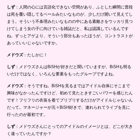
しず
：人間の心には言語化できない空間があり、ふとした瞬間に普段
は死を覆い隠してるベールみたいなものが、少しだけ開いて見えてし
まう。そういう不条理みたいなものの中にある素敵さをウッカリ見つ
けてしまう女の子に向けている雑誌だと、私は認識しているんです
ね。ずっとアゲより、そういう部分もあったほうが、コントラストが
あっていいじゃないですか。
メドウズ
：たしかに！
しず
：メドウズさんはBiSHが好きだと聞いていますが、BiSHも明る
いだけではなく、いろんな要素をもったグループですよね。
メドウズ
：そうですね。BiSHを見るまではアイドル自体にそこまで
興味がなかったんですけど、初めて見たときすごいパワーを感じたん
です！フリフリの衣装を着てプリプリするだけがアイドルじゃないん
だって。マネージャーが元々BiSH好きで、連れられてライブを見に
行ったのが最初です。
しず
：メドウズさんにとってのアイドルのイメージとは、どこが大き
く違っていたんですか？