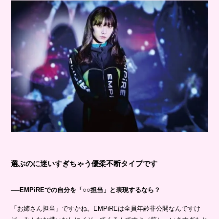
選ぶのに迷いすぎちゃう優柔不断タイプです
──EMPiREでの自分を「○○担当」と表現するなら？
「お姉さん担当」ですかね。EMPiREは全員年齢非公開なんですけ