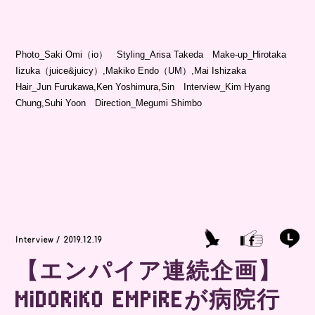
Photo_Saki Omi（io） Styling_Arisa Takeda Make-up_Hirotaka
Iizuka（juice&juicy）,Makiko Endo（UM）,Mai Ishizaka
Hair_Jun Furukawa,Ken Yoshimura,Sin Interview_Kim Hyang
Chung,Suhi Yoon Direction_Megumi Shimbo
Interview / 2019.12.19
【エンパイア連続企画】
MiDORiKO EMPiREが病院行