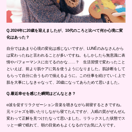
Q.2024年に20歳を迎えましたが、10代のころと比べて何か心境に変
化はあった？
自分ではあまり心境の変化は感じないですが、LUNÉのみなさんから
は変わったねと言われることが多いですね。もしかしたら無意識に表
情やパフォーマンスに出てるのかな……？ 生活習慣で変わったこと
といえば、前より肌ケアに気を使うようになりました。肌診断をして
もらって自分に合うもので揃えるように。この仕事を続けていく上で
肌を大事にしなきゃなって、20歳になってあらためて思いました。
Q.最近幸せを感じた瞬間はどんなとき？
α波を促すリラクゼーション音楽を聴きながら就寝するときですね。
元々ジャズを聴いたりしながら寝てたんですが、入眠の質がぜんぜん
変わって正解を見つけたなって思いました。リラックスした状態でス
ッと一瞬で眠れて、朝の目覚めもよくなるのでお気に入りです。