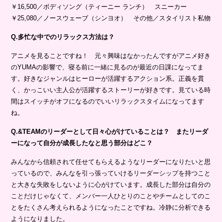
￥16,500／ボディソング（ティーニー ランチ） スニーカー
￥25,080／ノースウェーブ（シンヨオ） その他／スタイリスト私物
Q.多忙な中でのリラックス方法は？
アニメを見ることですね！ 元々興味はなかったんですがアニメ好き
のYUMAの影響で、寝る前に一緒に見るのが最近の日課になってま
す。好きなジャンルはヒーローが活躍するアクション系。正義を貫
く、かっこいい主人公が活躍するストーリーが好きです。見ている時
間はスイッチがオフになるのでいいリラックスタイムになってます
ね。
Q.&TEAMのリーダーとして日々心がけていることは？ またリーダ
ーになって自分が成長したなと思う部分はどこ？
みんなから信頼されて任せてもらえるようなリーダーになりたいと思
っているので、みんなを引っ張っていけるリーダーシップを持つこと
と大きな失敗をしないように心がけています。成長した部分は自分の
ことだけじゃなくて、メンバー一人ひとりのことやチームとしてのこ
とをたくさん考えられるようになったことですね。冷静に分析できる
ようになりました。