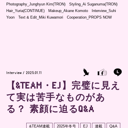
Photography_Junghyun Kim(TRON) Styling_Ai Suganuma(TRON)
Hair_Yuria(CONTINUE) Makeup_Akane Komoto Interview_Suhi
Yoon Text & Edit_Miki Kuwamori Cooperation_PROPS NOW
Interview / 2025.01.11
【&TEAM・EJ】完璧に見え
て実は苦手なものがあ
る？ 素顔に迫るQ&A
&TEAM連載
2025年冬号
EJ
連載
Q&A