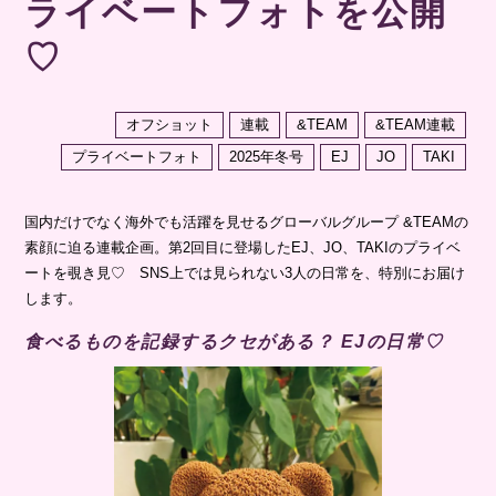
ライベートフォトを公開
♡
オフショット
連載
&TEAM
&TEAM連載
プライベートフォト
2025年冬号
EJ
JO
TAKI
国内だけでなく海外でも活躍を見せるグローバルグループ &TEAMの
素顔に迫る連載企画。第2回目に登場したEJ、JO、TAKIのプライベ
ートを覗き見♡ SNS上では見られない3人の日常を、特別にお届け
します。
食べるものを記録するクセがある？ EJの日常♡