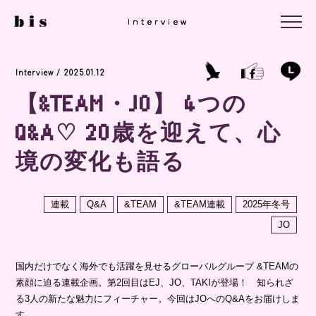
Interview
Interview
Interview
Interview / 2025.01.12
【&TEAM・JO】 4つの
Q&A♡ 20歳を迎えて、心
境の変化も語る
連載
Q&A
&TEAM
&TEAM連載
2025年冬号
JO
国内だけでなく海外でも活躍を見せるグローバルグループ &TEAMの
素顔に迫る連載企画。第2回目はEJ、JO、TAKIが登場！ 知られざ
る3人の新たな魅力にフィーチャー。今回はJOへのQ&Aをお届けしま
す。