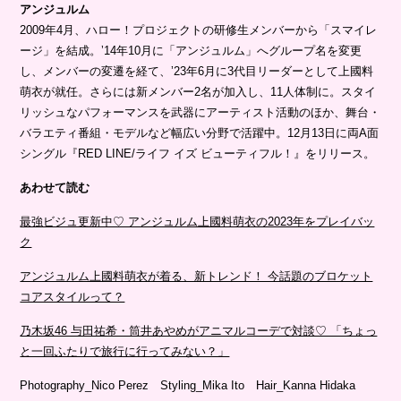
アンジュルム
2009年4月、ハロー！プロジェクトの研修生メンバーから「スマイレ
ージ」を結成。ʼ14年10月に「アンジュルム」へグループ名を変更
し、メンバーの変遷を経て、ʼ23年6月に3代目リーダーとして上國料
萌衣が就任。さらには新メンバー2名が加入し、11人体制に。スタイ
リッシュなパフォーマンスを武器にアーティスト活動のほか、舞台・
バラエティ番組・モデルなど幅広い分野で活躍中。12月13日に両A面
シングル『RED LINE/ライフ イズ ビューティフル！』をリリース。
あわせて読む
最強ビジュ更新中♡ アンジュルム上國料萌衣の2023年をプレイバッ
ク
アンジュルム上國料萌衣が着る、新トレンド！ 今話題のブロケット
コアスタイルって？
乃木坂46 与田祐希・筒井あやめがアニマルコーデで対談♡ 「ちょっ
と一回ふたりで旅行に行ってみない？」
Photography_Nico Perez Styling_Mika Ito Hair_Kanna Hidaka