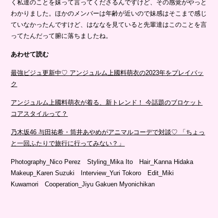
く私達のことを妹って言ってくださるんですけど、その感覚がやっと
わかりました。ほかのメンバーは年齢が近いので妹感はそこまで感じ
ていなかったんですけど、はななを見ていると先輩達はこのことを言
ってたんだって腑に落ちましたね。
あわせて読む
最強ビジュ更新中♡ アンジュルム上國料萌衣の2023年をプレイバッ
ク
アンジュルム上國料萌衣が着る、新トレンド！ 今話題のブロケット
コアスタイルって？
乃木坂46 与田祐希・筒井あやめがアニマルコーデで対談♡ 「ちょっ
と一回ふたりで旅行に行ってみない？」
Photography_Nico Perez Styling_Mika Ito Hair_Kanna Hidaka
Makeup_Karen Suzuki Interview_Yuri Tokoro Edit_Miki
Kuwamori Cooperation_Jiyu Gakuen Myonichikan