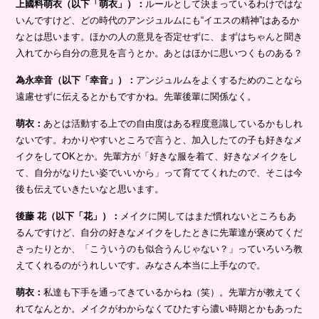
上國料萌衣（以下「萌衣」）：
ルールとして決まっているわけではな
いんですけど、どの時代のアンジュルムにも“イエスの精神”はあるか
なとは思います。ほかの人の意見を否定せずに、まずはちゃんと聞き
入れてから自分の意見を言うとか。あとはほかに思いつくものある？
為永幸音（以下「幸音」）：
アンジュルムをよくするためのことなら
遠慮せずに伝えるとかもですかね。先輩後輩に関係なく。
萌衣：
あとは活動する上での自由度はある程度意識しているかもしれ
ないです。わかりやすいところで言うと、加入したての子も好きなメ
イクをしてOKとか。先輩方が「好きな服を着て、好きなメイクをし
て、自分がなりたい姿でいいから」って育ててくれたので、そこは今
後も伝えていきたいなと思います。
後藤 花（以下「花」）：
メイクに関してはまだ慣れないところもあ
るんですけど、自分の好きなメイクをしたときに先輩達が褒めてくだ
さったりとか、「こういうのも似合うんじゃない？」っていろいろ教
えてくれるのがうれしいです。みなさん本当に上手なので。
萌衣：
私達も下手を通ってきているからね（笑）。先輩方が教えてく
れてなんとか。メイクがわからなくてひたすら濃い時期とかもあった