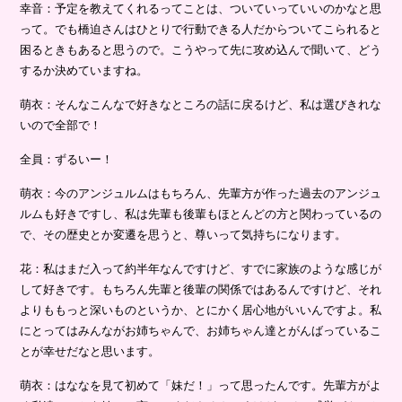
幸音：予定を教えてくれるってことは、ついていっていいのかなと思
って。でも橋迫さんはひとりで行動できる人だからついてこられると
困るときもあると思うので。こうやって先に攻め込んで聞いて、どう
するか決めていますね。
萌衣：そんなこんなで好きなところの話に戻るけど、私は選びきれな
いので全部で！
全員：ずるいー！
萌衣：今のアンジュルムはもちろん、先輩方が作った過去のアンジュ
ルムも好きですし、私は先輩も後輩もほとんどの方と関わっているの
で、その歴史とか変遷を思うと、尊いって気持ちになります。
花：私はまだ入って約半年なんですけど、すでに家族のような感じが
して好きです。もちろん先輩と後輩の関係ではあるんですけど、それ
よりももっと深いものというか、とにかく居心地がいいんですよ。私
にとってはみんながお姉ちゃんで、お姉ちゃん達とがんばっているこ
とが幸せだなと思います。
萌衣：はななを見て初めて「妹だ！」って思ったんです。先輩方がよ