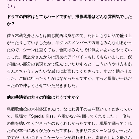
い」
ドラマの内容はとてもハードですが、撮影現場はどんな雰囲気でした
か？
佐々木蔵之介さんとは同じ関西出身なので、たわいもない話で盛り上
がったりしていましたね。半グレのメンバーの方達もみんな明るかっ
たので、シーンは重くても、合間はみんなで和気あいあいとやってい
ました。蔵之介さんからは演技のアドバイスもしてもらいました。僕
が細かい部分の表現とかで悩んでいたりすると「こういうやり方もあ
るんとちゃう」みたいな感じに助言してくださって、すごく助かりま
した。ご飯に行ったりとかはなかったんですが、ずっと撮影が一緒だ
ったので仲よくさせていただきました。
他の共演者の方々の印象はどうですか？
鳥栖歌仙役の木村多江さんは、なにわ男子の曲を聴いてくださってい
て、現場で『Special Kiss』を歌いながら踊ってくれました！ 僕ら
の曲を聴いてくださったのもうれしかったですし、現場で踊ってくれ
たのが本当にありがたかったですね。あまり共演シーンはなかったん
ですが、いいコミュニケーションが取れました。素晴らしい女優さん