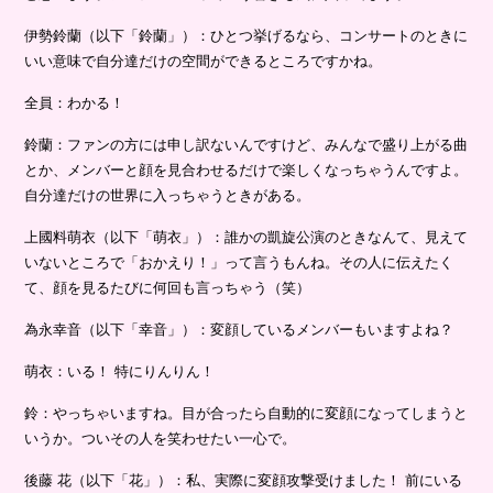
伊勢鈴蘭（以下「鈴蘭」）：ひとつ挙げるなら、コンサートのときに
いい意味で自分達だけの空間ができるところですかね。
全員：わかる！
鈴蘭：ファンの方には申し訳ないんですけど、みんなで盛り上がる曲
とか、メンバーと顔を見合わせるだけで楽しくなっちゃうんですよ。
自分達だけの世界に入っちゃうときがある。
上國料萌衣（以下「萌衣」）：誰かの凱旋公演のときなんて、見えて
いないところで「おかえり！」って言うもんね。その人に伝えたく
て、顔を見るたびに何回も言っちゃう（笑）
為永幸音（以下「幸音」）：変顔しているメンバーもいますよね？
萌衣：いる！ 特にりんりん！
鈴：やっちゃいますね。目が合ったら自動的に変顔になってしまうと
いうか。ついその人を笑わせたい一心で。
後藤 花（以下「花」）：私、実際に変顔攻撃受けました！ 前にいる