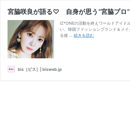
宮脇咲良が語る♡ 自身が思う“宮脇プロ
IZ*ONEの活動を終えワールドアイ
い、韓国ファッションブランド＆メイ
宮
る彼 …
続きを読む
脇
咲
良
が
語
bis［ビス］| bisweb.jp
る
♡
自
身
が
思
う“宮
脇
プ
ロ”と