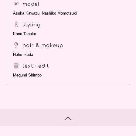
model
Asuka Kawazu, Nashiko Momotsuki
styling
Kana Tanaka
hair & makeup
Naho Ikeda
text・edit
Megumi Shimbo