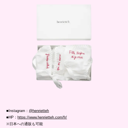
■Instagram：
@henrietteh
■HP：
https://www.henrietteh.com/fr/
※日本への通販も可能