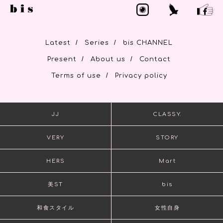
/
/
Latest
Series
bis CHANNEL
/
/
Present
About us
Contact
/
Terms of use
Privacy policy
JJ
CLASSY.
VERY
STORY
HERS
Mart
美ST
bis
和食スタイル
女性自身