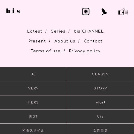
/
/
Latest
Series
bis CHANNEL
/
/
Present
About us
Contact
/
Terms of use
Privacy policy
JJ
CLASSY.
VERY
STORY
HERS
Mart
美ST
bis
和食スタイル
女性自身