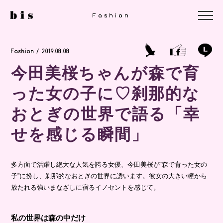
Fashion
Fashion
Fashion
Fashion / 2019.08.08
今田美桜ちゃんが森で育
った女の子に♡刹那的な
おとぎの世界で語る「幸
せを感じる瞬間」
多方面で活躍し絶大な人気を誇る女優、今田美桜が“森で育った女の
子”に扮し、刹那的なおとぎの世界に誘います。彼女の大きい瞳から
放たれる強いまなざしに宿るイノセントを感じて。
私の世界は森の中だけ