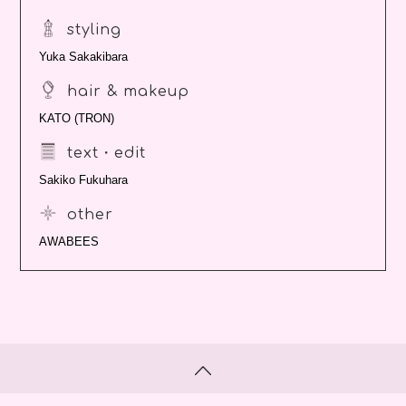
styling
Yuka Sakakibara
hair & makeup
KATO (TRON)
text・edit
Sakiko Fukuhara
other
AWABEES