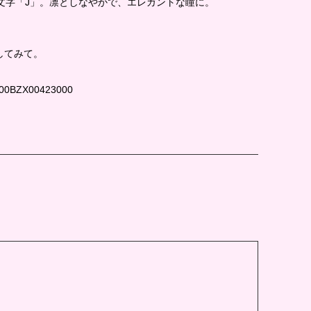
の頭文字「J」。凛としなやかで、エレガントな瞳に。
してみて。
BZX00423000