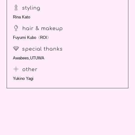
styling
Rina Kato
hair & makeup
Fuyumi Kubo〈ROI〉
special thanks
Awabees,UTUWA
other
Yukino Yagi