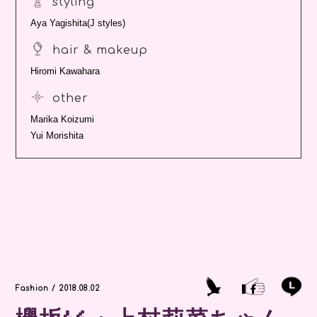
styling
Aya Yagishita(J styles)
hair & makeup
Hiromi Kawahara
other
Marika Koizumi
Yui Morishita
Fashion / 2018.08.02