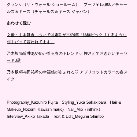
クランケ（ザ・ウォール ショールーム） ブーツ￥15,900／チャー
ルズ＆キース（チャールズ＆キース ジャパン）
あわせて読む
女優・山本舞香、占いでは婚期が2024年「結構ビックリするような
相手だって言われてます」
乃木坂46筒井あやめが着る春のトレンド♡ 押さえておきたいキーワ
ード3選
乃木坂46与田祐希の幸福感があふれる♡ アプリコットカラーの春メ
イク
Photography_Kazuhiro Fujita Styling_Yuka Sakakibara Hair &
Makeup_Nozomi Kawashima(io) Nail_Mio（inthink）
Interview_Akiko Takada Text & Edit_Megumi Shimbo