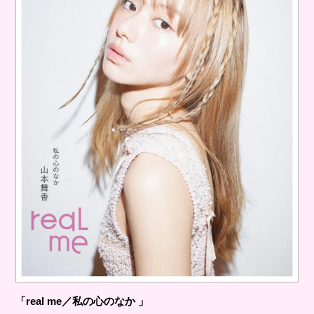
「real me／私の⼼のなか 」