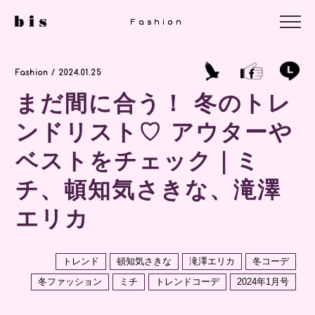
Fashion
Fashion
Fashion
Fashion / 2024.01.25
まだ間に合う！ 冬のトレ
ンドリスト♡ アウターや
ベストをチェック｜ミ
チ、頓知気さきな、滝澤
エリカ
トレンド
頓知気さきな
滝澤エリカ
冬コーデ
冬ファッション
ミチ
トレンドコーデ
2024年1月号