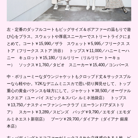
左・定番のダッフルコートもビッグサイズ＆ボアファーの温もりで遊
び心をプラス。スウェットや厚底スニーカーでストリートライクにま
とめて。コート￥15,990／ザラ スウェット￥5,995／フリークス ス
トア（フリークス ストア 渋谷） トップス￥11,000／ハニーミーハ
ニー キュロット￥15,180／リルリリー（リルリリー トーキョ
ー） ソックス￥1,760／タビオ スニーカー￥15,400／コンバース
中・ボリューミーなダウンジャケットもクロップド丈＆サックスブル
ーなら軽やか。Y2Kなデニムミニスカで思い切り脚見せして、トップ
重心の黄金バランスを味方にして。ジャケット￥38,500／オーヴァル
スクエア（ユー バイ スピック＆スパン ルミネ池袋店） トップス
￥13,750／ナスティーファンシークラブ（エーランド/アダストリ
ア） スカート￥3,289／スピンズ バッグ￥9,790／エモダ（エモダ
ルミネエスト新宿店） ブーツ￥29,700／ダイアナ（ダイアナ 銀座
本店）
右・パディングとエコファーがミックスされた立体感のある１枚。ピ