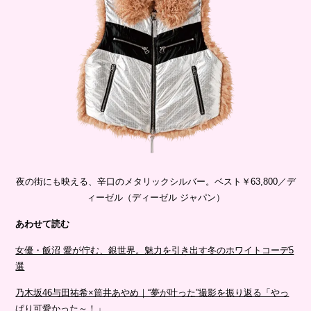
夜の街にも映える、辛口のメタリックシルバー。ベスト￥63,800／デ
ィーゼル（ディーゼル ジャパン）
あわせて読む
女優・飯沼 愛が佇む、銀世界。魅力を引き出す冬のホワイトコーデ5
選
乃木坂46与田祐希×筒井あやめ｜“夢が叶った”撮影を振り返る「やっ
ぱり可愛かった～！」