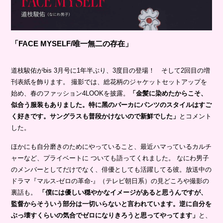
「FACE MYSELF/唯⼀無⼆の存在」
道枝駿佑がbis 3⽉号に1年半ぶり、3度⽬の登場！ そして2回⽬の増
刊表紙を飾ります。 撮影では、総花柄のジャケットセットアップを
始め、春のファッション4LOOKを披露。
「⾦髪に染めたからこそ、
似合う服装もありました。特に⿊のパーカにパンツのスタイルはすご
く好きです。サングラスも普段かけないので新鮮でした」
とコメント
した。
ほかにも⾃分磨きのためにやっていること、最近ハマっているカルチ
ャーなど、プライベートに ついても語ってくれました。 なにわ男⼦
のメンバーとしてだけでなく、俳優としても活躍してる彼。放送中の
ドラマ『マルス-ゼロの⾰命-』（テレビ朝⽇系）の⾒どころや撮影の
裏話も。
「僕には優しい穏やかなイメージがあると思うんですが、
監督からそういう部分は⼀切いらないと⾔われています。逆に⾃分を
ぶっ壊すくらいの気合でゼロになりきろうと思ってやってます」
と、