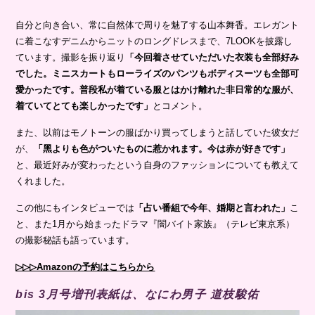
⾃分と向き合い、常に⾃然体で周りを魅了する⼭本舞⾹。エレガント
に着こなすデニムからニットのロングドレスまで、7LOOKを披露し
ています。撮影を振り返り
「今回着させていただいた⾐装も全部好み
でした。ミニスカートもローライズのパンツもボディスーツも全部可
愛かったです。普段私が着ている服とはかけ離れた⾮⽇常的な服が、
着ていてとても楽しかったです」
とコメント。
また、以前はモノトーンの服ばかり買ってしまうと話していた彼女だ
が、
「⿊よりも⾊がついたものに惹かれます。今は⾚が好きです」
と、最近好みが変わったという自身のファッションについても教えて
くれました。
この他にもインタビューでは
「占い番組で今年、婚期と⾔われた」
こ
と、また1⽉から始まったドラマ『闇バイト家族』（テレビ東京系）
の撮影秘話も語っています。
▷▷▷Amazonの予約はこちらから
bis 3月号増刊表紙は、なにわ男⼦ 道枝駿佑