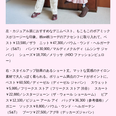
左・カジュアル派におすすめなデニムベスト。もこもこのボアミック
スがコージーな印象。柄on柄コーデのアクセントに取り入れて。ベ
スト￥13,590／ザラ ニット￥47,300／バウム・ウンド・ヘルガーテ
ン（S&T） パンツ￥30,900／マルディメクルディ（ムシンサ ジャ
パン） シューズ￥18,700／メリッサ（H3O ファッションビュロ
ー）
右・スタイルアップ効果のあるショート丈。マットな質感のナイロン
素材で大人っぽく着られる。ボリューム満点のフードがポイントに。
ベスト￥60,500／ディーゼル（ディーゼル ジャパン） スウェット
￥5,995／フリークス ストア（フリークス ストア 渋谷） スカート
￥22,880／シスタージェーン（ザ・ウォール ショールーム） ピア
ス￥12,100／ビジュー アール アイ バッグ￥36,300（参考価格）／
ガニー ソックス￥8,800／バウム・ウンド・ヘルガーテン
（S&T） ブーツ￥27,500／アグ®（デッカーズジャパン）