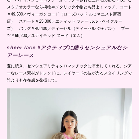
スタチオカラーなら柄物やメタリック小物とも品よくマッチ。コート
￥49,500／ヴィーガンコード（ローズバッド ルミネエスト新宿
店） スカート￥25,300／エディット フォー ルル（ベイクルー
ズ） バッグ￥48,400／ディーゼル（ディーゼル ジャパン） ブー
ツ￥68,200／ユナイテッド ヌード（エム）
sheer lace #アクティブに纏うセンシュアルなシ
アーレース
夏に続き、センシュアリティをロマンチックに演出してくれる、シア
ーなレース素材がトレンドに。レイヤードの技が光るスタイリングで
誰よりも存在感を発揮して。