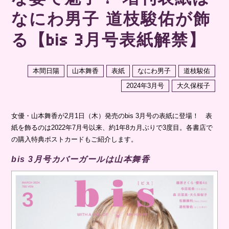
なにわ男子 道枝駿佑が飾
る【bis 3月号表紙解禁】
本間日陽
山本舞香
表紙
なにわ男子
道枝駿佑
2024年3月号
大久保桜子
⼥優・⼭本舞⾹が2⽉1⽇（木）発売のbis 3月号の表紙に登場！ 表
紙を飾るのは2022年7⽉号以来、約1年8カ⽉ぶりで3度⽬。各書店で
の購入特典ポストカードもご紹介します。
bis 3月号カバーガールは⼭本舞⾹