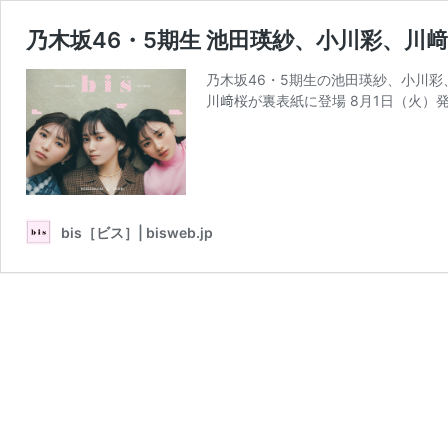
乃木坂46・5期生 池田瑛紗、小川彩、川﨑
乃木坂46・5期生の池田瑛紗、小川彩
川﨑桜が裏表紙に登場 8月1日（火）発売
bis［ビス］| bisweb.jp