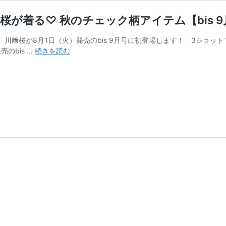
桜が着る♡ 秋のチェック柄アイテム【bis 
、川﨑桜が8月1日（火）発売のbis 9月号に初登場します！ 3ショッ
乃
のbis …
続きを読む
木
坂
46・
5
期
生
池
田
瑛
紗、
小
川
彩、
川
﨑
桜