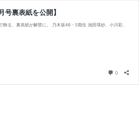
9月号裏表紙を公開】
トで飾る、裏表紙が解禁に。 乃木坂46・5期生 池田瑛紗、小川彩、
コメント
0