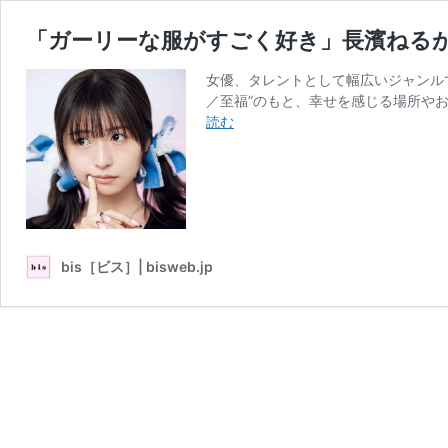
「ガーリーな服がすごく好き」長濱ねる
女優、タレントとして幅広いジャンルで存
／至福”のもと、幸せを感じる場所やお
「ガ
読む
ー
リ
ー
な
服
が
bis［ビス］| bisweb.jp
す
ご
く
好
き」
長
濱
ね
る